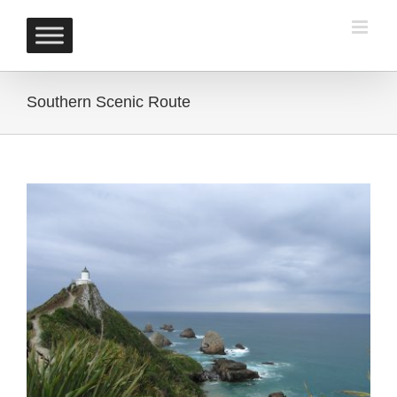
Skip
to
content
Southern Scenic Route
View
Larger
Image