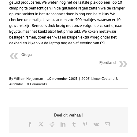
geluid produceren. We weten nog net de laatste plek op een Top 10
camping te bemachtigen. In de gutsende regen zetten we de camper
op, zo’n stekker in het stopcontact doen is nog een hele klus. We
checken de email, die volstaat met zo’n 500 mailtjes, waarvan er 10
gewenst zijn. Remco is druk bezig met onze volgende vakantie, naar
Egypte, maar het klinkt alsof het prima lukt. We koken met zwaar
beslagen ramen, doen een was en kruipen extra vroeg onder het
dekbed en kijken via de laptop nog een aflevering van CSI
Otega
Fjordland
By
Willem Heijdeman
|
10 november 2005
|
2005 Nieuw-Zeeland &
Australië
|
0 Comments
Deel dit verhaal!
Facebook
X
Reddit
LinkedIn
Tumblr
Pinterest
Vk
Email