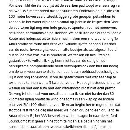
Point, een klif die steil oprijst uit de zee. Een pad loopt over een rug van
nauwelijks 3 meter breed naar de vuurtoren. Onderaan de rug, die zo’n
100 meter boven zee uitsteekt, liggen grote groepen pelsrobben te
zonnen. In het water zijn er een aantal op jacht in de kelpvelden. Voor
de vuurtoren ligt nog een hele groep rotspunten, vol met meeuwen,
pelikanen, cormorants en pelsrobben. We besluiten de Southern Scenic
Route niet helemaal uit te rijden maar maken een shortcut richting Te
Anau omdat de route niet echt veel variatie lijkt te hebben. Het doel
van de route, Invercargill, wordt in alle boekjes als saai afgeschilderd
dus snijden we zo’n 250 kilometer af. We tanken en besluiten de
gastank ook te vullen. Ik krijg hem niet los van de slang en de
behulpzame pompbediende heeft vervolgens ook een half uur nodig
om de tank weer aan te sluiten omdat het schroefdraad beschadigd is.
Hij is ook nog zo vriendelijk om de gasdichtheid met wat zeepsop te
testen dus kunnen we na 3 kwartier verder. Het begint steeds harder te
waaien en met een auto met een waterhoofd is dat niet echt prettig.
De weg is helemaal voor ons alleen maar ik kan niet harder dan 80
kilometer rijden omdat de wind ons soms in een klap op de andere
baan zet. Zo’n 100 kilometer voor Te Anau begint het te regenen en dat
stopt de rest van de dag niet meer. We rijden druipend een druilerig Te
Anau binnen. Bij het VVV bespreken we een dagtocht naar de Milford
Sound, omdat ik geen zin hebt om te rijden. De bediening van het
kantoortje bestaat uit een tweetal kakelkippen die onafgebroken