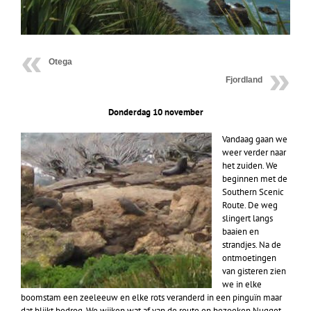
Otega
Fjordland
Donderdag 10 november
Vandaag gaan we
weer verder naar
het zuiden. We
beginnen met de
Southern Scenic
Route. De weg
slingert langs
baaien en
strandjes. Na de
ontmoetingen
van gisteren zien
we in elke
boomstam een zeeleeuw en elke rots veranderd in een pinguïn maar
dat blijkt bedrog. We wijken wat af van de route en bezoeken Nugget