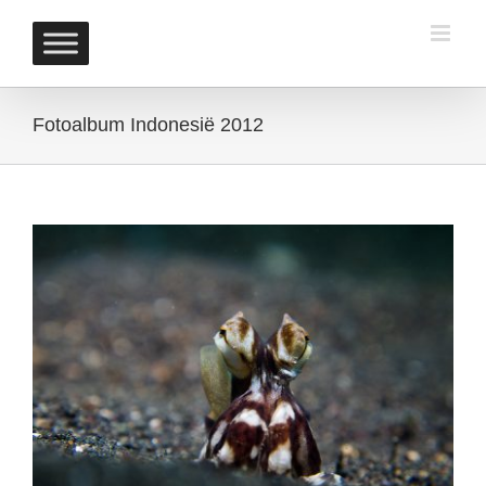
Skip
to
content
Fotoalbum Indonesië 2012
View
Larger
Image