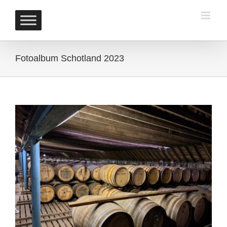
Skip
to
content
Fotoalbum Schotland 2023
View
Larger
Image