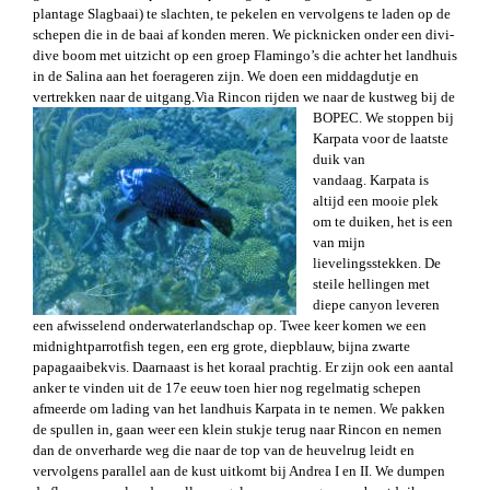
plantage Slagbaai) te slachten, te pekelen en vervolgens te laden op de
schepen die in de baai af konden meren. We picknicken onder een divi-
dive boom met uitzicht op een groep Flamingo’s die achter het landhuis
in de Salina aan het foerageren zijn. We doen een middagdutje en
vertrekken naar de uitgang.
Via Rincon rijden we naar de kustweg bij de
BOPEC. We stoppen bij
Karpata voor de laatste
duik van
vandaag.
Karpata is
altijd een mooie plek
om te duiken, het is een
van mijn
lievelingsstekken. De
steile hellingen met
diepe canyon leveren
een afwisselend onderwaterlandschap op. Twee keer komen we een
midnightparrotfish tegen, een erg grote, diepblauw, bijna zwarte
papagaaibekvis. Daarnaast is het koraal prachtig. Er zijn ook een aantal
anker te vinden uit de 17e eeuw toen hier nog regelmatig schepen
afmeerde om lading van het landhuis Karpata in te nemen. We pakken
de spullen in, gaan weer een klein stukje terug naar Rincon en nemen
dan de onverharde weg die naar de top van de heuvelrug leidt en
vervolgens parallel aan de kust uitkomt bij Andrea I en II. We dumpen