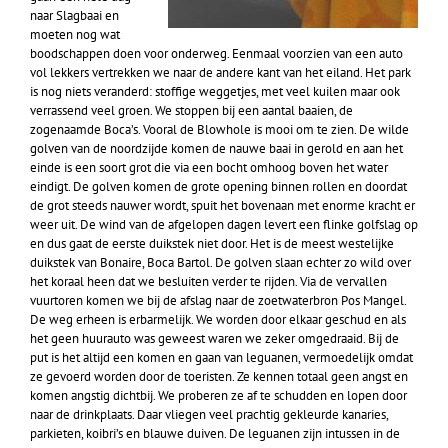
naar Slagbaai en
moeten nog wat
boodschappen doen voor onderweg. Eenmaal voorzien van een auto
vol lekkers vertrekken we naar de andere kant van het eiland. Het park
is nog niets veranderd: stoffige weggetjes, met veel kuilen maar ook
verrassend veel groen. We stoppen bij een aantal baaien, de
zogenaamde Boca’s. Vooral de Blowhole is mooi om te zien. De wilde
golven van de noordzijde komen de nauwe baai in gerold en aan het
einde is een soort grot die via een bocht omhoog boven het water
eindigt. De golven komen de grote opening binnen rollen en doordat
de grot steeds nauwer wordt, spuit het bovenaan met enorme kracht er
weer uit. De wind van de afgelopen dagen levert een flinke golfslag op
en dus gaat de eerste duikstek niet door. Het is de meest westelijke
duikstek van Bonaire, Boca Bartol. De golven slaan echter zo wild over
het koraal heen dat we besluiten verder te rijden. Via de vervallen
vuurtoren komen we bij de afslag naar de zoetwaterbron Pos Mangel.
De weg erheen is erbarmelijk. We worden door elkaar geschud en als
het geen huurauto was geweest waren we zeker omgedraaid. Bij de
put is het altijd een komen en gaan van leguanen, vermoedelijk omdat
ze gevoerd worden door de toeristen. Ze kennen totaal geen angst en
komen angstig dichtbij. We proberen ze af te schudden en lopen door
naar de drinkplaats. Daar vliegen veel prachtig gekleurde kanaries,
parkieten, koibri’s en blauwe duiven. De leguanen zijn intussen in de