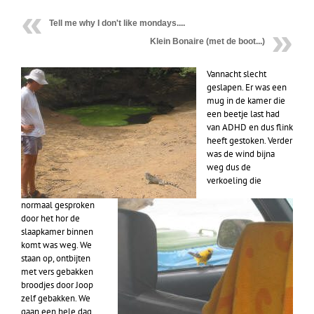
Tell me why I don't like mondays....
Klein Bonaire (met de boot...)
Vannacht slecht
geslapen. Er was een
mug in de kamer die
een beetje last had
van ADHD en dus flink
heeft gestoken. Verder
was de wind bijna
weg dus de
verkoeling die
normaal gesproken
door het hor de
slaapkamer binnen
komt was weg. We
staan op, ontbijten
met vers gebakken
broodjes door Joop
zelf gebakken. We
gaan een hele dag