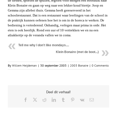
de flessen, spoelen de spullen, regelen voor morgen een bootduik naar
Klein Bonaire en gaan op weg naar een lekker koud biertje. Joop en
Gemma zijn allebei thuis. Gemma heeft gereserveerd in het
schoolrestaurant. Dat is een restaurant waar leerlingen van de school in
de praktijk kunnen oefenen hoe het is om in de horeca te werken. De
bediening is vertederend. Onhandig, verlegen maar prima in orde. Het
eten is ook heerlijk. Rond een uur of 10 vertrekken we en na een
afzakkertje op de veranda vallen we in coma.
Tell me why I don't like mondays....
Klein Bonaire (met de boot...)
By
Willem Heijdeman
|
30 september 2003
|
2003 Bonaire
|
0 Comments
Deel dit verhaal!
Facebook
X
Reddit
LinkedIn
Tumblr
Pinterest
Vk
Email