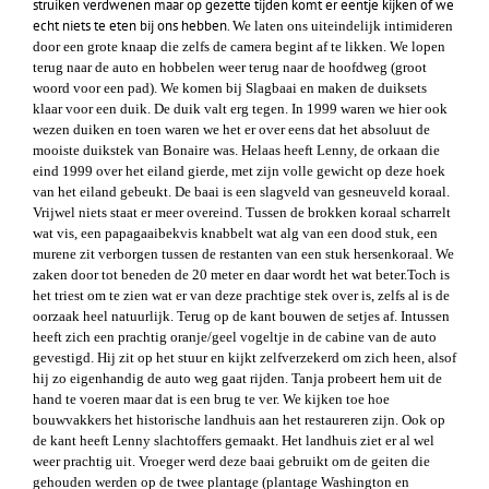
struiken verdwenen maar op gezette tijden komt er eentje kijken of we
echt niets te eten bij ons hebben.
We laten ons uiteindelijk intimideren
door een grote knaap die zelfs de camera begint af te likken. We lopen
terug naar de auto en hobbelen weer terug naar de hoofdweg (groot
woord voor een pad). We komen bij
Slagbaai en maken de duiksets
klaar voor een duik. De duik valt erg tegen. In 1999 waren we hier ook
wezen duiken en toen waren we het er over eens dat het absoluut de
mooiste duikstek van Bonaire was. Helaas heeft Lenny, de orkaan die
eind 1999 over het eiland gierde, met zijn volle gewicht op deze hoek
van het eiland gebeukt. De baai is een slagveld van gesneuveld koraal.
Vrijwel niets staat er meer overeind. Tussen de brokken koraal scharrelt
wat vis, een papagaaibekvis knabbelt wat alg van een dood stuk, een
murene zit verborgen tussen de restanten van een stuk hersenkoraal. We
zaken door tot beneden de 20 meter en daar wordt het wat beter.Toch is
het triest om te zien wat er van deze prachtige stek over is, zelfs al is de
oorzaak heel natuurlijk. Terug op de kant bouwen de setjes af. Intussen
heeft zich een prachtig oranje/geel vogeltje in de cabine van de auto
gevestigd. Hij zit op het stuur en kijkt zelfverzekerd om zich heen, alsof
hij zo eigenhandig de auto weg gaat rijden. Tanja probeert hem uit de
hand te voeren maar dat is een brug te ver. We kijken toe hoe
bouwvakkers het historische landhuis aan het restaureren zijn. Ook op
de kant heeft Lenny slachtoffers gemaakt. Het landhuis ziet er al wel
weer prachtig uit. Vroeger werd deze baai gebruikt om de geiten die
gehouden werden op de twee plantage (plantage Washington en