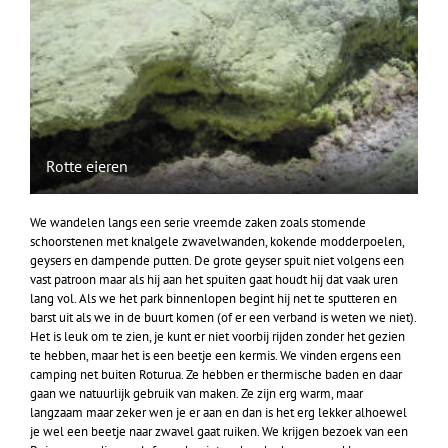
Rotte eieren
We wandelen langs een serie vreemde zaken zoals stomende
schoorstenen met knalgele zwavelwanden, kokende modderpoelen,
geysers en dampende putten. De grote geyser spuit niet volgens een
vast patroon maar als hij aan het spuiten gaat houdt hij dat vaak uren
lang vol. Als we het park binnenlopen begint hij net te sputteren en
barst uit als we in de buurt komen (of er een verband is weten we niet).
Het is leuk om te zien, je kunt er niet voorbij rijden zonder het gezien
te hebben, maar het is een beetje een kermis. We vinden ergens een
camping net buiten Roturua. Ze hebben er thermische baden en daar
gaan we natuurlijk gebruik van maken. Ze zijn erg warm, maar
langzaam maar zeker wen je er aan en dan is het erg lekker alhoewel
je wel een beetje naar zwavel gaat ruiken. We krijgen bezoek van een