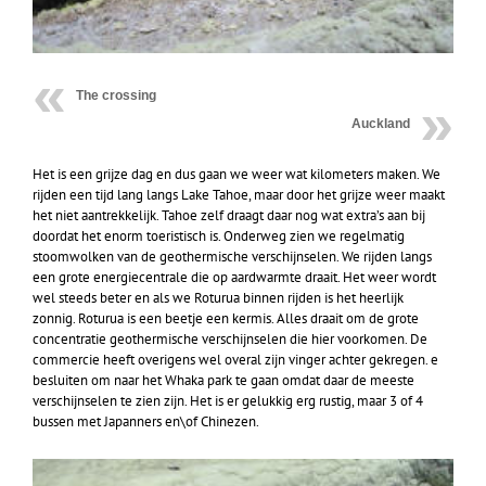
The crossing
Auckland
Het is een grijze dag en dus gaan we weer wat kilometers maken. We
rijden een tijd lang langs Lake Tahoe, maar door het grijze weer maakt
het niet aantrekkelijk. Tahoe zelf draagt daar nog wat extra’s aan bij
doordat het enorm toeristisch is. Onderweg zien we regelmatig
stoomwolken van de geothermische verschijnselen. We rijden langs
een grote energiecentrale die op aardwarmte draait. Het weer wordt
wel steeds beter en als we Roturua binnen rijden is het heerlijk
zonnig. Roturua is een beetje een kermis. Alles draait om de grote
concentratie geothermische verschijnselen die hier voorkomen. De
commercie heeft overigens wel overal zijn vinger achter gekregen. e
besluiten om naar het Whaka park te gaan omdat daar de meeste
verschijnselen te zien zijn. Het is er gelukkig erg rustig, maar 3 of 4
bussen met Japanners en\of Chinezen.