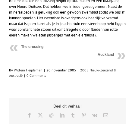
Beierse opa die een lofzang begint op kuurbaden en een klaagzang
over Noord Duitsers. Dat hebben we in ieder geval gemeen. Naast de
mineraalbaden is gelukkig ook een gewoon zwembad zodat we ons af
kunnen spoelen. Het zwembad is overigens ook heerlijk verwarmd
maar dat is geen kunst als je in je achtertuin een steenhoop hebt liggen
waar constant hete stoom uitkomt. Begeleid door flarden van rotte
eieren maken we eten (asperges met een eiersausje).
The crossing
Auckland
By
Willem Heijdeman
|
20 november 2005
|
2005 Nieuw-Zeeland &
Australië
|
0 Comments
Deel dit verhaal!
Facebook
X
Reddit
LinkedIn
Tumblr
Pinterest
Vk
Email