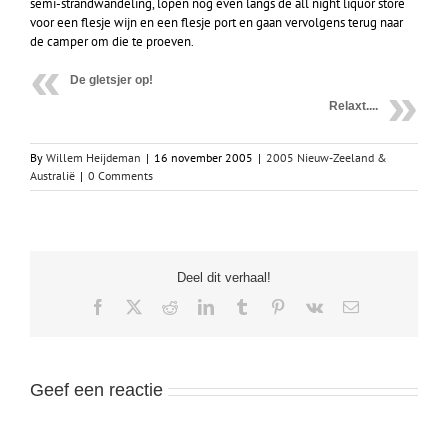
semi-strandwandeling, lopen nog even langs de all night liquor store
voor een flesje wijn en een flesje port en gaan vervolgens terug naar
de camper om die te proeven.
De gletsjer op!
Relaxt....
By
Willem Heijdeman
|
16 november 2005
|
2005 Nieuw-Zeeland &
Australië
|
0 Comments
Deel dit verhaal!
Facebook
X
Reddit
LinkedIn
Tumblr
Pinterest
Vk
Email
Geef een reactie