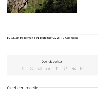
By
Willem Heijdeman
|
01 september 2018
|
0 Comments
Deel dit verhaal!
Facebook
X
Reddit
LinkedIn
Tumblr
Pinterest
Vk
Email
Geef een reactie