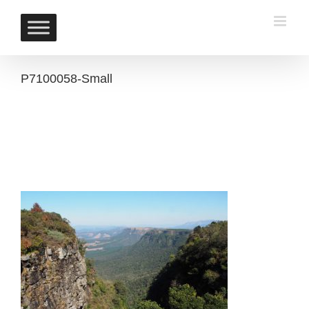
Skip
to
content
P7100058-Small