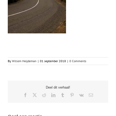
By
Willem Heijdeman
|
01 september 2018
|
0 Comments
Deel dit verhaal!
Facebook
X
Reddit
LinkedIn
Tumblr
Pinterest
Vk
Email