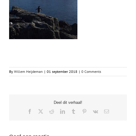
By
Willem Heijdeman
|
01 september 2018
|
0 Comments
Deel dit verhaal!
Facebook
X
Reddit
LinkedIn
Tumblr
Pinterest
Vk
Email