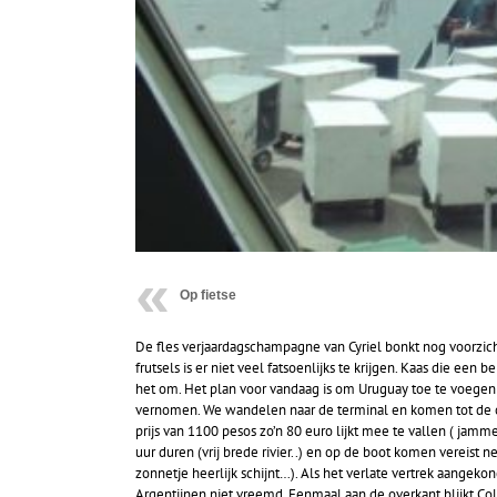
Op fietse
De fles verjaardagschampagne van Cyriel bonkt nog voorzichtig
frutsels is er niet veel fatsoenlijks te krijgen. Kaas die ee
het om. Het plan voor vandaag is om Uruguay toe te voegen a
vernomen. We wandelen naar de terminal en komen tot de on
prijs van 1100 pesos zo’n 80 euro lijkt mee te vallen ( jamme
uur duren (vrij brede rivier..) en op de boot komen vereist n
zonnetje heerlijk schijnt…). Als het verlate vertrek aangekon
Argentijnen niet vreemd. Eenmaal aan de overkant blijkt Co