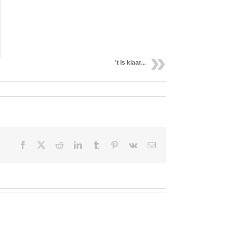
't Is klaar...
Facebook
X
Reddit
LinkedIn
Tumblr
Pinterest
Vk
Email