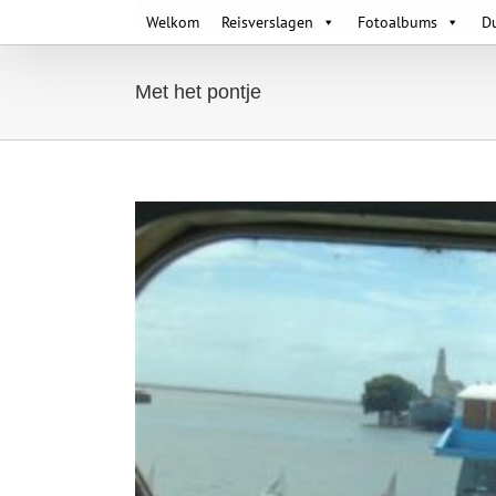
Skip
Welkom
Reisverslagen
Fotoalbums
D
to
content
Met het pontje
View
Larger
Image