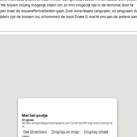
 We blijven zolang mogelijk zitten om zo min mogelijk tijd in de terminal door te
oepel maar de douaneformaliteiten gaan Zuid-Amerikaans langzaam, zo langzaam d
ddels zijn de trossen los, schommelt de boot Drake 0, wacht ons aan de andere kan
Met het pontje
Uruguay
De fles verjaardagschampagne van Cyriel bonkt nog voorzichtig na
in…
Get directions
Display on map
Display street
view