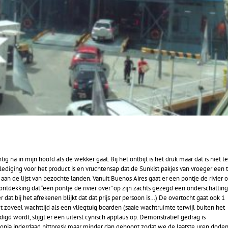
 na in mijn hoofd als de wekker gaat. Bij het ontbijt is het druk maar dat is niet t
n belediging voor het product is en vruchtensap dat de Sunkist pakjes van vroeger een
an de lijst van bezochte landen. Vanuit Buenos Aires gaat er een pontje de rivier o
tdekking dat “een pontje de rivier over” op zijn zachts gezegd een onderschattin
r dat bij het afrekenen blijkt dat dat prijs per persoon is…) De overtocht gaat ook 1
et zoveel wachttijd als een vliegtuig boarden (saaie wachtruimte terwijl buiten het
digd wordt, stijgt er een uiterst cynisch applaus op. Demonstratief gedrag is
lonia inderdaad pittoresk maar minder dan gehoopt zodat we de laatste uren dode