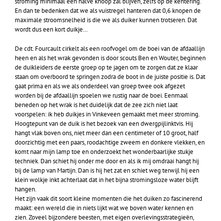
stroming minimaal een halve knoop zal blijven, zelfs op de kentering.
En dan te bedenken dat we als vuistregel hanteren dat 0,6 knopen de
maximale stroomsnelheid is die we als duiker kunnen trotseren. Dat
wordt dus een kort duikje…
De cdt. Fourcault cirkelt als een roofvogel om de boei van de afdaallijn
heen en als het wrak gevonden is door scouts Ben en Wouter, beginnen
de duikleiders de eerste groep op te jagen om te zorgen dat ze klaar
staan om overboord te springen zodra de boot in de juiste positie is. Dat
gaat prima en als we als onderdeel van groep twee ook afgezet
worden bij de afdaallijn spoelen we rustig naar de boei. Eenmaal
beneden op het wrak is het duidelijk dat de zee zich niet laat
voorspelen: ik heb duikjes in Vinkeveen gemaakt met meer stroming.
Hoogtepunt van de duik is het bezoek van een dwergpijlinktvis. Hij
hangt vlak boven ons, niet meer dan een centimeter of 10 groot, half
doorzichtig met een paars, roodachtige zweem en donkere vlekken, en
komt naar mijn lamp toe en onderzoekt het wonderbaarlijke stukje
techniek. Dan schiet hij onder me door en als ik mij omdraai hangt hij
bij de lamp van Martijn. Dan is hij het zat en schiet weg terwijl hij een
klein wolkje inkt achterlaat dat in het bijna stromingsloze water blijft
hangen.
Het zijn vaak dit soort kleine momenten die het duiken zo fascinerend
maakt: een wereld die in niets lijkt wat we boven water kennen en
zien. Zoveel bijzondere beesten, met eigen overlevingsstrategieën,