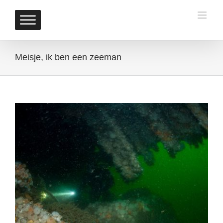
Skip
to
content
Meisje, ik ben een zeeman
View
Larger
Image