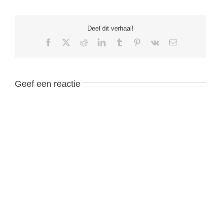
Deel dit verhaal!
Facebook
X
Reddit
LinkedIn
Tumblr
Pinterest
Vk
Email
Geef een reactie