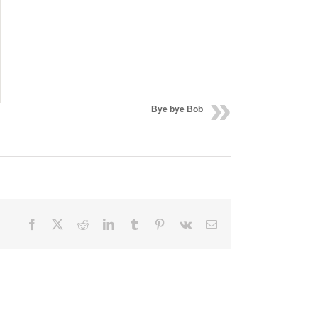
Bye bye Bob
Facebook
X
Reddit
LinkedIn
Tumblr
Pinterest
Vk
Email