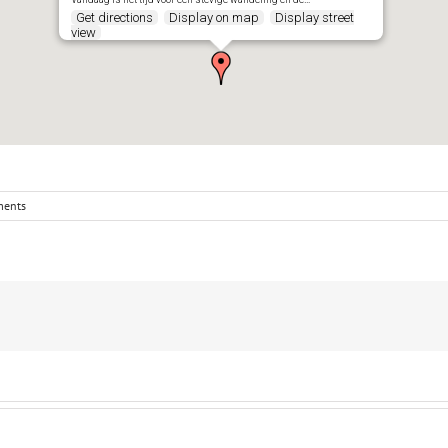
Get directions
Display on map
Display street
view
ents