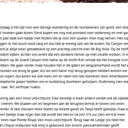
ndaag is het tijd voor een stevige wandeling en de voortekenen zijn goed: een stra
al moeten gaan duren. Eerst kopen we nog wat proviand voor onderweg en met gen
t pad staat een kastje met folders die je voor een quarter mee mag nemen. Het lope
ijgen in, het duurt nooit lang en dus heb je weinig last van de kuiten. De Canyon v
ord je altijd weer getrakteerd op een prachtig uitzicht over de Big Hole. Op de he
ondom kijken. Achter ons levert dat een donkere hemel op met zwarte wolken. In 
liksem op de Grand Canyon met name op de North Rim omdat die het hoogste is en d
ebben. We gaan verder maar houden het in de gaten en langzamerhand wordt het erg
esluiten we terug te gaan. Als we een halve mijl terug gelopen hebben komen we 
oor lopen, dus keren we ook weer om en laten ons niet kleineren door Amerikanen.
antastische jassen hebben ons er kurkdroog doorheen geholpen. Onderweg zien we 
 naar WC-verfrisser ruiken.
ng aan, een mooi uitzichtpunt. Elke doorkijk is weer anders omdat ook de zijdal
 creëren. We draaien om en beginnen aan de terugreis terwijl er boven ons weer
der. Ik heb intussen twee blaren op kweek gezet en Tanja heeft spierpijn, maar e
een beetje maar erger dan dat wordt het niet en na zo’n 5½ uur zien we Kid weer
g even naar Pointe Royal, een mooi uitzichtpunt. Terug naar de Lodge (zo heet het
 het chique restaurant wat erbij is gebouwd. Een enorm panoramavenster geeft