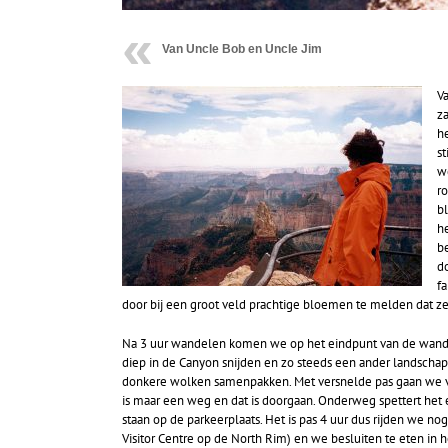
Van Uncle Bob en Uncle Jim
Va
z
he
st
w
r
b
h
b
d
f
door bij een groot veld prachtige bloemen te melden dat ze
Na 3 uur wandelen komen we op het eindpunt van de wandeli
diep in de Canyon snijden en zo steeds een ander landschap
donkere wolken samenpakken. Met versnelde pas gaan we ver
is maar een weg en dat is doorgaan. Onderweg spettert het 
staan op de parkeerplaats. Het is pas 4 uur dus rijden we no
Visitor Centre op de North Rim) en we besluiten te eten in