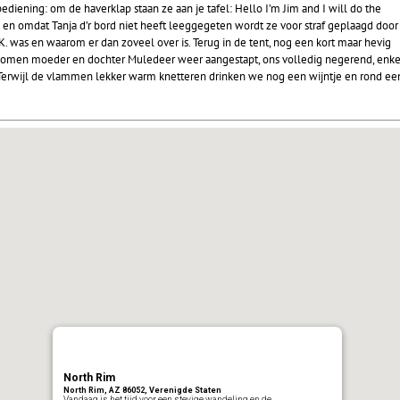
ediening: om de haverklap staan ze aan je tafel: Hello I’m Jim and I will do the
t) en omdat Tanja d’r bord niet heeft leeggegeten wordt ze voor straf geplaagd door
. was en waarom er dan zoveel over is. Terug in de tent, nog een kort maar hevig
s komen moeder en dochter Muledeer weer aangestapt, ons volledig negerend, enke
. Terwijl de vlammen lekker warm knetteren drinken we nog een wijntje en rond ee
North Rim
North Rim, AZ 86052, Verenigde Staten
Vandaag is het tijd voor een stevige wandeling en de…