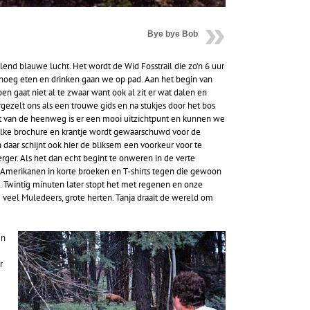
Bye bye Bob
lend blauwe lucht. Het wordt de Wid Fosstrail die zo’n 6 uur
oeg eten en drinken gaan we op pad. Aan het begin van
n gaat niet al te zwaar want ook al zit er wat dalen en
ergezelt ons als een trouwe gids en na stukjes door het bos
lft van de heenweg is er een mooi uitzichtpunt en kunnen we
elke brochure en krantje wordt gewaarschuwd voor de
aar schijnt ook hier de bliksem een voorkeur voor te
er. Als het dan echt begint te onweren in de verte
Amerikanen in korte broeken en T-shirts tegen die gewoon
 Twintig minuten later stopt het met regenen en onze
veel Muledeers, grote herten. Tanja draait de wereld om
en
r