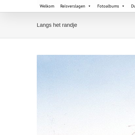
Skip
Welkom
Reisverslagen
Fotoalbums
D
to
content
Langs het randje
View
Larger
Image