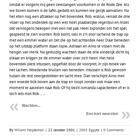
omdat er volgens mij geen zeeslangen voorkomen in de Rode Zee. Als
we boven komen is de tafel gedekt en kunnen we gelijk aanvallen. Na
het eten nog een afzakker op het bovendek. Rob, walrus, verrast de drie
visser op het onderdek op een wel heel plaatselijke regenbui en moet
dat vervolgens bekopen met een nat pak. Heel bijzonder om het spel
gespeeld te zien worden. Rob komt, vals in z’n snor lachend de trap op
met een emmer water en zet die op het achterdek neer. Daar beneden
op het uitstap platform staan Jopie, Adriaan en Arno te vissen met de
hengel van Henk. Na geduldig wachten staan de drie eindelijk dicht bij
elkaar en krijgen ze de emmer water over zich heen. Het hele
bovendek piest intussen, opgefokt door de voorpret, in zijn broek van
het lachen. Woedende brullen van beneden. Intussen is Rob gewoon
tussen de rest neergestreken en lacht mee. Dan verschijnt Arno met
een woeste blik boven aan de trap en loopt zonder ook maar een
moment te aarzelen naar Rob. Of hij bezit Jomanda capaciteiten of er is
toch iets met Rob……
Wachten...
Een kort weerzien
By
Willem Heijdeman
|
22 oktober 2001
|
2001 Egypte
|
0 Comments