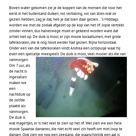
Boven water gekomen zie je de koppen van de mensen die voor het
eerst in het buitenland duiken, vol verbazing, vol van alles wat ze
gezien hebben; zag je dat, heb je dat toen daar gezien… ’s Middags
worden we met de zodiak afgezet op de kop van het rif. Jopie vertrekt
zonder vinnen, dus halverwege moet er gekeerd worden want dat
schiet niet op. De duik is mooi, er zijn mooie koraaltuinen, met grote
tafelkoralen, die ik nog nooit eerder had gezien. Bijna horizontaal.
Onder een van die tafelkoralen vindt Andrea een octopusje waar hij
even een spelletje meespeelt. De duik is mooi, veel mooier als die van
vanmorgen.
Om 7 uur, als
de nacht is
ingevallen
maken we
een
nachtduik op
de zelfde
plaatst als
vanmorgen.
De duik is
wat magertjes, er is niet veel te zien op het rif. Wel zien we een hele
mooie Spaanse danseres, die niet echt veel zin heeft om met Joop te
dansen. Ook zien we nog een zeeslang, die waarschijnlijk een aal is