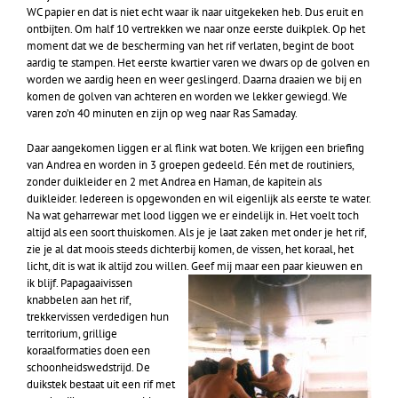
WC papier en dat is niet echt waar ik naar uitgekeken heb. Dus eruit en
ontbijten. Om half 10 vertrekken we naar onze eerste duikplek. Op het
moment dat we de bescherming van het rif verlaten, begint de boot
aardig te stampen. Het eerste kwartier varen we dwars op de golven en
worden we aardig heen en weer geslingerd. Daarna draaien we bij en
komen de golven van achteren en worden we lekker gewiegd. We
varen zo’n 40 minuten en zijn op weg naar Ras Samaday.
Daar aangekomen liggen er al flink wat boten. We krijgen een briefing
van Andrea en worden in 3 groepen gedeeld. Eén met de routiniers,
zonder duikleider en 2 met Andrea en Haman, de kapitein als
duikleider. Iedereen is opgewonden en wil eigenlijk als eerste te water.
Na wat geharrewar met lood liggen we er eindelijk in. Het voelt toch
altijd als een soort thuiskomen. Als je je laat zaken met onder je het rif,
zie je al dat moois steeds dichterbij komen, de vissen, het koraal, het
licht, dit is wat ik altijd zou willen. Geef mij maar een paar kieuwen en
ik blijf.
Papagaaivissen
knabbelen aan het rif,
trekkervissen verdedigen hun
territorium, grillige
koraalformaties doen een
schoonheidswedstrijd. De
duikstek bestaat uit een rif met