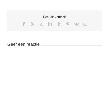
Deel dit verhaal!
Facebook
X
Reddit
LinkedIn
Tumblr
Pinterest
Vk
Email
Geef een reactie