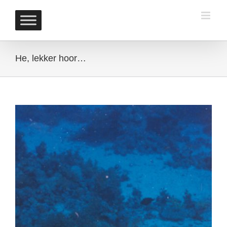
Skip
to
content
He, lekker hoor…
View
Larger
Image