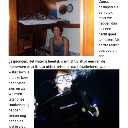
Vannacht
geslapen als
een blok,
maar we
hadden dan
ook een
nacht goed
te maken. Als
eerste lekker
overboord in
zee
gesprongen. Het water is heerlijk warm. Dit is altijd een van de
momenten waar ik naar uitkijk: lekker in dat kristalheldere, warme
water.
Toch is
er deze keer
geen vis te
zien en als
we even
later onze
snorkels erbij
hebben,
sterker nog
het enige
wat je ziet: