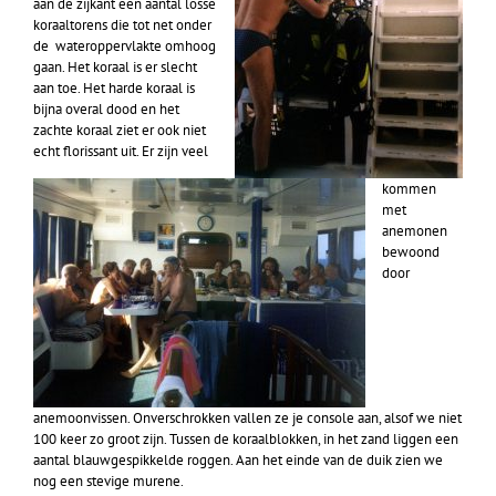
aan de zijkant een aantal losse
koraaltorens die tot net onder
de wateroppervlakte omhoog
gaan. Het koraal is er slecht
aan toe. Het harde koraal is
bijna overal dood en het
zachte koraal ziet er ook niet
echt florissant uit. Er zijn veel
kommen
met
anemonen
bewoond
door
anemoonvissen. Onverschrokken vallen ze je console aan, alsof we niet
100 keer zo groot zijn. Tussen de koraalblokken, in het zand liggen een
aantal blauwgespikkelde roggen. Aan het einde van de duik zien we
nog een stevige murene.