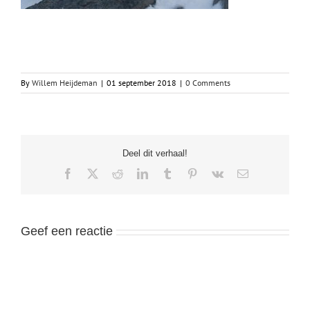
By
Willem Heijdeman
|
01 september 2018
|
0 Comments
Deel dit verhaal!
Facebook
X
Reddit
LinkedIn
Tumblr
Pinterest
Vk
Email
Geef een reactie