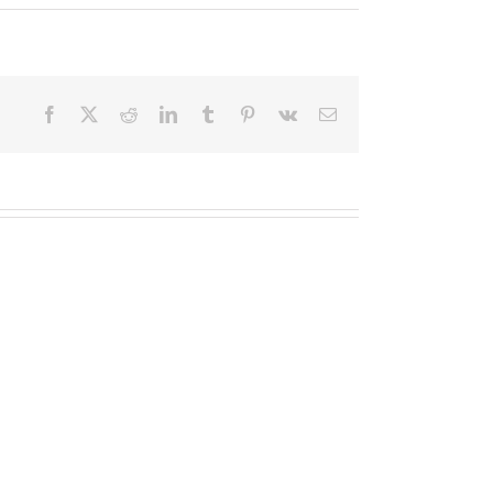
Facebook
X
Reddit
LinkedIn
Tumblr
Pinterest
Vk
Email