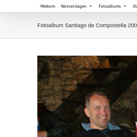
Skip
Welkom
Reisverslagen
Fotoalbums
D
to
content
Fotoalbum Santiago de Compostella 20
View
Larger
Image