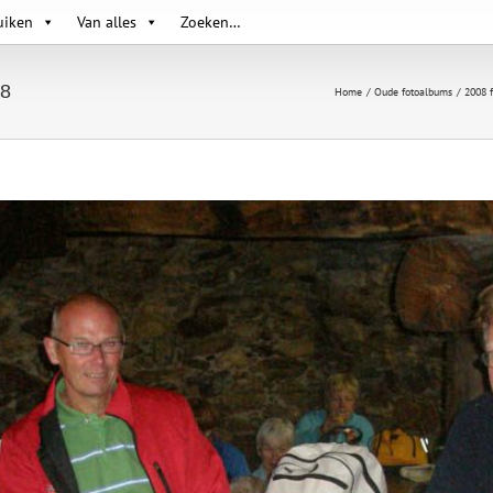
uiken
Van alles
Zoeken…
08
Home
Oude fotoalbums
2008 