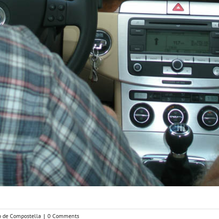
o de Compostella
|
0 Comments