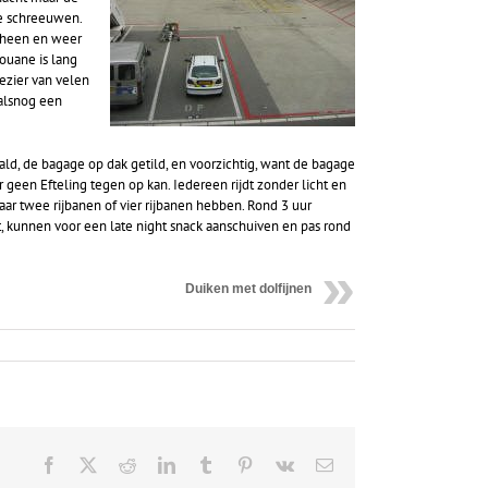
te schreeuwen.
g heen en weer
ouane is lang
ezier van velen
 alsnog een
ald, de bagage op dak getild, en voorzichtig, want de bagage
aar geen Efteling tegen op kan. Iedereen rijdt zonder licht en
ar twee rijbanen of vier rijbanen hebben. Rond 3 uur
it, kunnen voor een late night snack aanschuiven en pas rond
Duiken met dolfijnen
Facebook
X
Reddit
LinkedIn
Tumblr
Pinterest
Vk
Email