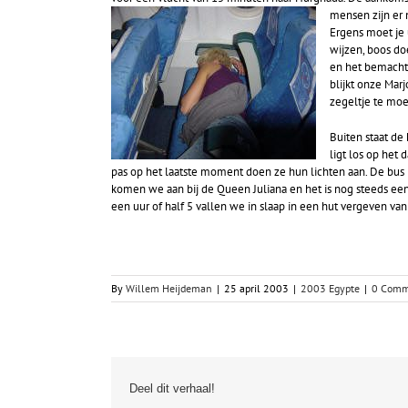
mensen zijn er 
Ergens moet je 
wijzen, boos do
en het bemachti
blijkt onze Mar
zegeltje te moe
Buiten staat de
ligt los op het 
pas op het laatste moment doen ze hun lichten aan. De bus r
komen we aan bij de Queen Juliana en het is nog steeds een p
een uur of half 5 vallen we in slaap in een hut vergeven v
By
Willem Heijdeman
|
25 april 2003
|
2003 Egypte
|
0 Comm
Deel dit verhaal!