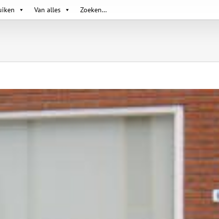
uiken
Van alles
Zoeken…