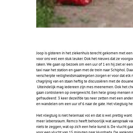
Joop is gisteren in het ziekenhuis terecht gekomen met ee
voor ons wel een stuk leuker. Ook het nieuws dat ze voorgo
raken. We gaan op bezoek om een uur of 1 en hij ziet er ee
taxi naar het station en gaan met de trein naar Schiphol. 
verscherpte veiligheidsmaatregelen zorgen er voor dat elk
chagrijnig van en staan heftig te discussiëren met de douane
Uiteindelijk mag iedereen zijn mes meenemen. Ook het che
gaan controleren op overgewicht. Een hele groep mensen m
gefraudeerd: 3 keer dezelfde tas neer zetten met een andere
en wandelen om een uur of 6 naar de gate. Het vliegtuig hee
Het vliegtuig is niet helemaal vol en dat is wel prettig wan
meer lebensraum. Remco heeft behoorlijk wat aanspraak van 
niets te zeggen, wat op zich een hele kunst is. De vlucht ga
voor een vlucht van 15 minuten naar Hurghada. De aankoms