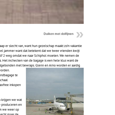
Duiken met dolfijnen
ap er slecht van, want hun gezelschap maakt zo’n vakantie
heel jammer want dat betekent dat we twee vrienden kwijt
f half 2 weg omdat we naar Schiphol moeten. We nemen de
s. Het inchecken van de bagage is een hele klus want de
htgebonden met tiewraps. Glenn en Arno worden er aardig
 worden.
andbagage te
schaal
taxfree inkopen
n krijgen we wat
te produceren en
gen we weer op
nacht maar de