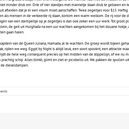
niet minder druk om. Drie of vier standjes met mannetje staan druk te gebaren en 
uit afleiden dat je er een visum moet aanschaffen. Twee zegeltjes voor $15. Hefti
en als mensen in de verkeerde rij staan, kortom een warm welkom. De rij voor de d
gen van een stempeltje op je zegeltjes is dan ook zeker een uur werk. Tot groot pl
jolein, de geit uit Hurghada na een uur wachten aangekomen bij het douane hokje,
ten gaan halen.
 kapitein van de Queen Juliana, Hamada, al te wachten. De groep wordt bijeen geha
dak, rijden we weg. Egypt by Night is altijd leuk, een soort spookrit, een attractie w
ijdt de hele weg consequent precies op het midden van de stippellijn, of we nu ma
rachtig schip. Alles blinkt, glimt en ziet er picobello uit. We pakken de spullen u
an de dieseldampen.
ents