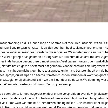
n maagbloeding en dus kunnen Joop en Gemma niet mee. Heel naar nieuws en ik sla
ed naar Bonaire gaan verkassen is op zich voor hun heel leuk maar voor ons toch 
n beetje witjes uit maar heeft verder al weer praatjes. We moeten rond een uur o
Daar is al een groepje aangekomen en langzaamaan arriveren de andere medereiziger
 mes in de bagage gecontroleerd moet worden. Veel tassen moeten open, vaak dic
, niet dat het enige zin heeft maar dat geldt ook voor de controles die uitgevoerd
cken van het gewicht is een hele tour, aangezien iemand besloten heeft om de h
et laptops, duiklampen en ademautomaten zucht en steunt en er wordt op grote 
 passagier er bij. Uiteindelijk zijn we om 5 uur door de douane. We doen nog wat 
ft 45 minuten vertraging dus rond 7 uur stijgen we op.
t de beenruimte is heel magertjes en door ons te verspreidden over de vrije plaatse
één of andere geit die in Hurghada werkt en in staat blijkt om 4 uur lang geluid 
at via Luxor, waar we rond half 1 een tussenlanding maken. Drie kwartier later stij
t in Hurghada is altijd weer overweldigend. De warmte valt mee zo
midden in de 