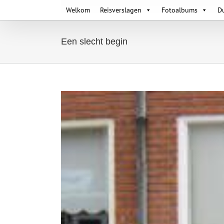
Skip
Welkom
Reisverslagen
Fotoalbums
D
to
content
Een slecht begin
View
Larger
Image