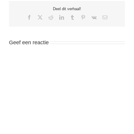
Deel dit verhaal!
Facebook
X
Reddit
LinkedIn
Tumblr
Pinterest
Vk
Email
Geef een reactie