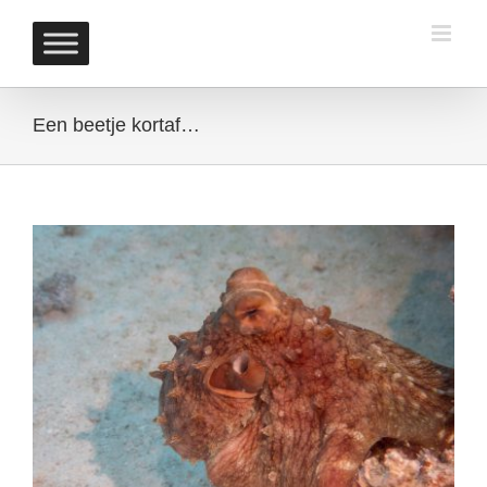
Skip
to
content
Een beetje kortaf…
View
Larger
Image