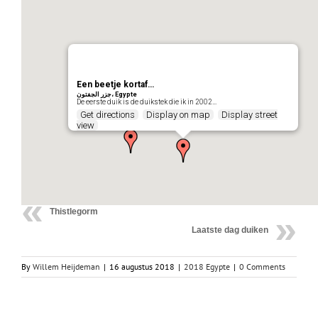
Een beetje kortaf…
جزر الجفتون، Egypte
De eerste duik is de duikstek die ik in 2002…
Get directions
Display on map
Display street
view
Thistlegorm
Laatste dag duiken
By
Willem Heijdeman
|
16 augustus 2018
|
2018 Egypte
|
0 Comments