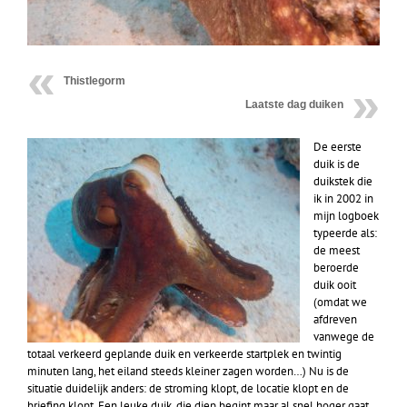
Thistlegorm
Laatste dag duiken
De eerste
duik is de
duikstek die
ik in 2002 in
mijn logboek
typeerde als:
de meest
beroerde
duik ooit
(omdat we
afdreven
vanwege de
totaal verkeerd geplande duik en verkeerde startplek en twintig
minuten lang, het eiland steeds kleiner zagen worden…) Nu is de
situatie duidelijk anders: de stroming klopt, de locatie klopt en de
briefing klopt. Een leuke duik, die diep begint maar al snel hoger gaat.