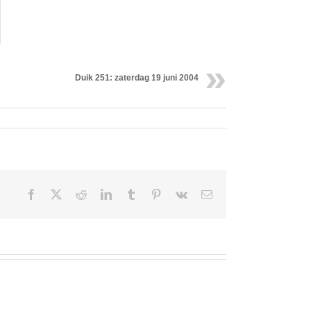
Duik 251: zaterdag 19 juni 2004
Facebook
X
Reddit
LinkedIn
Tumblr
Pinterest
Vk
Email