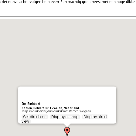
riet en we achtervolgen hem even. Een prachtig groot beest met een hoge dikke rug,
De Beldert
Zoelen, Beldert, 4011 Zoelen, Nederland
Tanja is duikleider, dus duik ik met Remco. We gaan…
Get directions
Display on map
Display street
view