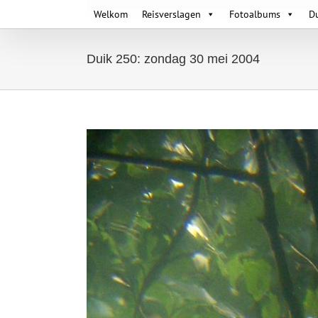
Skip
Welkom
Reisverslagen
Fotoalbums
D
to
content
Duik 250: zondag 30 mei 2004
View
Larger
Image