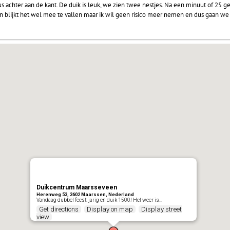
dus achter aan de kant. De duik is leuk, we zien twee nestjes. Na een minuut of 25 ge
 blijkt het wel mee te vallen maar ik wil geen risico meer nemen en dus gaan we 
Duikcentrum Maarsseveen
Herenweg 53, 3602 Maarssen, Nederland
Vandaag dubbel feest: jarig en duik 1500! Het weer is…
Get directions
Display on map
Display street
view