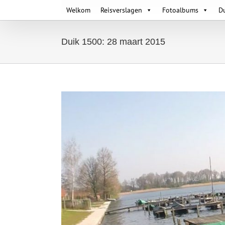
Skip
Welkom
Reisverslagen
Fotoalbums
D
to
content
Duik 1500: 28 maart 2015
View
Larger
Image