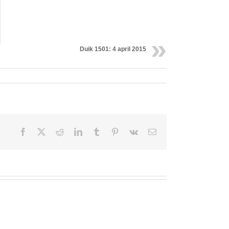
Duik 1501: 4 april 2015
Facebook
X
Reddit
LinkedIn
Tumblr
Pinterest
Vk
Email