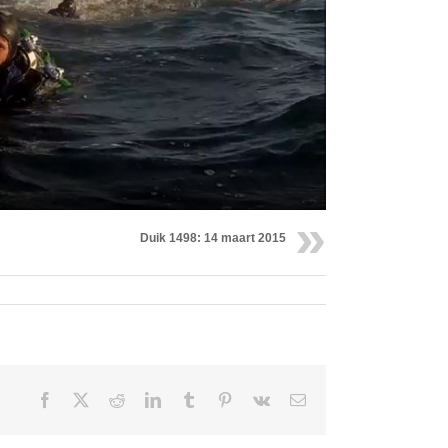
Duik 1498: 14 maart 2015
Facebook
X
Reddit
LinkedIn
Tumblr
Pinterest
Vk
Email