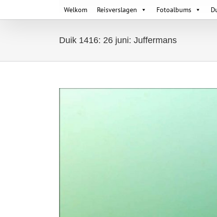
Skip
Welkom
Reisverslagen
Fotoalbums
D
to
content
Duik 1416: 26 juni: Juffermans
View
Larger
Image