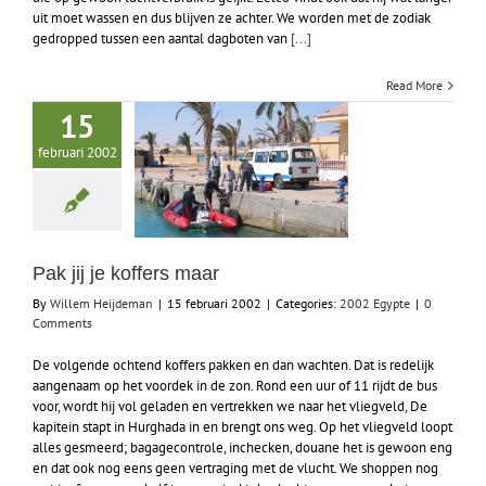
uit moet wassen en dus blijven ze achter. We worden met de zodiak
gedropped tussen een aantal dagboten van
[...]
Read More
15
februari 2002
Pak jij je koffers maar
By
Willem Heijdeman
|
15 februari 2002
|
Categories:
2002 Egypte
|
0
Comments
De volgende ochtend koffers pakken en dan wachten. Dat is redelijk
aangenaam op het voordek in de zon. Rond een uur of 11 rijdt de bus
voor, wordt hij vol geladen en vertrekken we naar het vliegveld, De
kapitein stapt in Hurghada in en brengt ons weg. Op het vliegveld loopt
alles gesmeerd; bagagecontrole, inchecken, douane het is gewoon eng
en dat ook nog eens geen vertraging met de vlucht. We shoppen nog