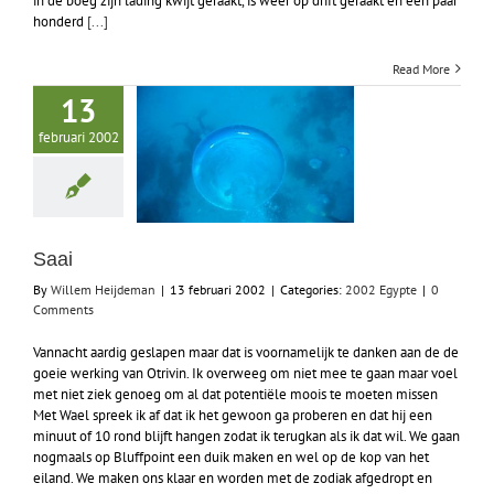
in de boeg zijn lading kwijt geraakt, is weer op drift geraakt en een paar
honderd
[...]
Read More
13
februari 2002
Saai
By
Willem Heijdeman
|
13 februari 2002
|
Categories:
2002 Egypte
|
0
Comments
Vannacht aardig geslapen maar dat is voornamelijk te danken aan de de
goeie werking van Otrivin. Ik overweeg om niet mee te gaan maar voel
met niet ziek genoeg om al dat potentiële moois te moeten missen
Met Wael spreek ik af dat ik het gewoon ga proberen en dat hij een
minuut of 10 rond blijft hangen zodat ik terugkan als ik dat wil. We gaan
nogmaals op Bluffpoint een duik maken en wel op de kop van het
eiland. We maken ons klaar en worden met de zodiak afgedropt en