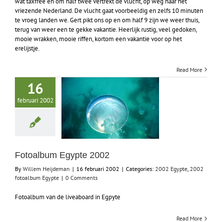
wat taxfree en om half twee vertrekt de vlucht, op weg naar het
vriezende Nederland. De vlucht gaat voorbeeldig en zelfs 10 minuten
te vroeg landen we. Gert pikt ons op en om half 9 zijn we weer thuis,
terug van weer een te gekke vakantie. Heerlijk rustig, veel gedoken,
mooie wrakken, mooie riffen, kortom een vakantie voor op het
erelijstje.
Read More
16
februari 2002
Fotoalbum Egypte 2002
By
Willem Heijdeman
|
16 februari 2002
|
Categories:
2002 Egypte
,
2002
fotoalbum Egypte
|
0 Comments
Fotoalbum van de liveaboard in Egpyte
Read More