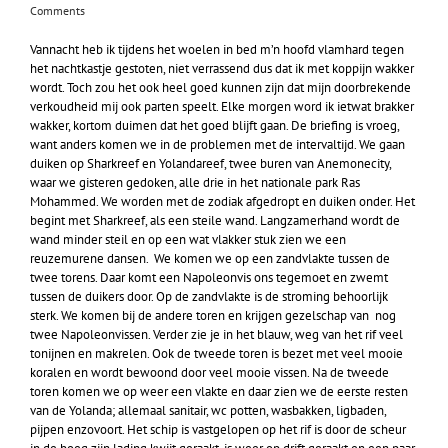
Comments
Vannacht heb ik tijdens het woelen in bed m’n hoofd vlamhard tegen
het nachtkastje gestoten, niet verrassend dus dat ik met koppijn wakker
wordt. Toch zou het ook heel goed kunnen zijn dat mijn doorbrekende
verkoudheid mij ook parten speelt. Elke morgen word ik ietwat brakker
wakker, kortom duimen dat het goed blijft gaan. De briefing is vroeg,
want anders komen we in de problemen met de intervaltijd. We gaan
duiken op Sharkreef en Yolandareef, twee buren van Anemonecity,
waar we gisteren gedoken, alle drie in het nationale park Ras
Mohammed. We worden met de zodiak afgedropt en duiken onder. Het
begint met Sharkreef, als een steile wand. Langzamerhand wordt de
wand minder steil en op een wat vlakker stuk zien we een
reuzemurene dansen. We komen we op een zandvlakte tussen de
twee torens. Daar komt een Napoleonvis ons tegemoet en zwemt
tussen de duikers door. Op de zandvlakte is de stroming behoorlijk
sterk. We komen bij de andere toren en krijgen gezelschap van nog
twee Napoleonvissen. Verder zie je in het blauw, weg van het rif veel
tonijnen en makrelen. Ook de tweede toren is bezet met veel mooie
koralen en wordt bewoond door veel mooie vissen. Na de tweede
toren komen we op weer een vlakte en daar zien we de eerste resten
van de Yolanda; allemaal sanitair, wc potten, wasbakken, ligbaden,
pijpen enzovoort. Het schip is vastgelopen op het rif is door de scheur