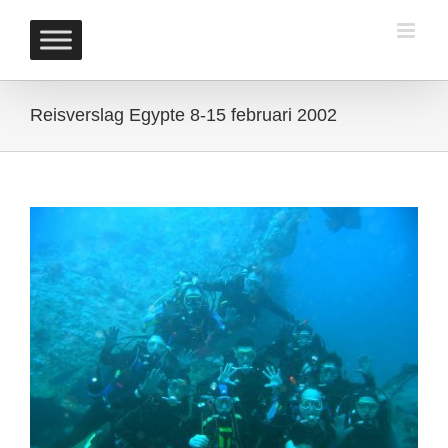
Skip
to
content
Reisverslag Egypte 8-15 februari 2002
View
Larger
Image