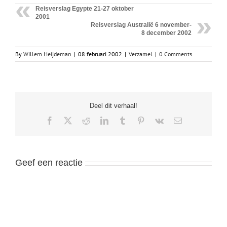
Reisverslag Egypte 21-27 oktober
2001
Reisverslag Australië 6 november-
8 december 2002
By
Willem Heijdeman
|
08 februari 2002
|
Verzamel
|
0 Comments
Deel dit verhaal!
Facebook
X
Reddit
LinkedIn
Tumblr
Pinterest
Vk
Email
Geef een reactie