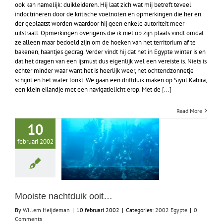
ook kan namelijk: duikleideren. Hij laat zich wat mij betreft teveel
indoctrineren door de kritische voetnoten en opmerkingen die her en
der geplaatst worden waardoor hij geen enkele autoriteit meer
uitstraalt. Opmerkingen overigens die ik niet op zijn plaats vindt omdat
ze alleen maar bedoeld zijn om de hoeken van het territorium af te
bakenen, haantjes gedrag. Verder vindt hij dat het in Egypte winter is en
dat het dragen van een ijsmust dus eigenlijk wel een vereiste is. Niets is
echter minder waar want het is heerlijk weer, het ochtendzonnetje
schijnt en het water lonkt. We gaan een driftduik maken op Siyul Kabira,
een klein eilandje met een navigatielicht erop. Met de
[...]
Read More
10
februari 2002
Mooiste nachtduik ooit…
By
Willem Heijdeman
|
10 februari 2002
|
Categories:
2002 Egypte
|
0
Comments