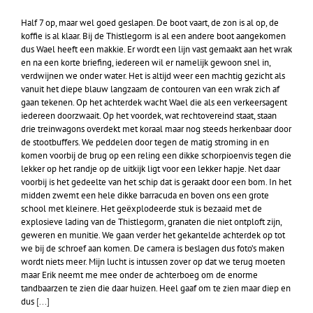
Half 7 op, maar wel goed geslapen. De boot vaart, de zon is al op, de
koffie is al klaar. Bij de Thistlegorm is al een andere boot aangekomen
dus Wael heeft een makkie. Er wordt een lijn vast gemaakt aan het wrak
en na een korte briefing, iedereen wil er namelijk gewoon snel in,
verdwijnen we onder water. Het is altijd weer een machtig gezicht als
vanuit het diepe blauw langzaam de contouren van een wrak zich af
gaan tekenen. Op het achterdek wacht Wael die als een verkeersagent
iedereen doorzwaait. Op het voordek, wat rechtovereind staat, staan
drie treinwagons overdekt met koraal maar nog steeds herkenbaar door
de stootbuffers. We peddelen door tegen de matig stroming in en
komen voorbij de brug op een reling een dikke schorpioenvis tegen die
lekker op het randje op de uitkijk ligt voor een lekker hapje. Net daar
voorbij is het gedeelte van het schip dat is geraakt door een bom. In het
midden zwemt een hele dikke barracuda en boven ons een grote
school met kleinere. Het geëxplodeerde stuk is bezaaid met de
explosieve lading van de Thistlegorm, granaten die niet ontploft zijn,
geweren en munitie. We gaan verder het gekantelde achterdek op tot
we bij de schroef aan komen. De camera is beslagen dus foto’s maken
wordt niets meer. Mijn lucht is intussen zover op dat we terug moeten
maar Erik neemt me mee onder de achterboeg om de enorme
tandbaarzen te zien die daar huizen. Heel gaaf om te zien maar diep en
dus
[...]