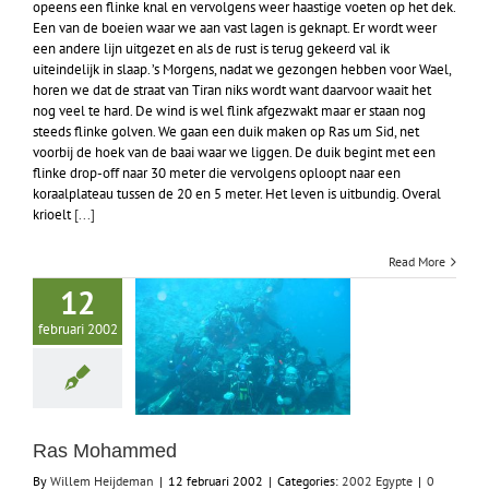
opeens een flinke knal en vervolgens weer haastige voeten op het dek.
Een van de boeien waar we aan vast lagen is geknapt. Er wordt weer
een andere lijn uitgezet en als de rust is terug gekeerd val ik
uiteindelijk in slaap. ’s Morgens, nadat we gezongen hebben voor Wael,
horen we dat de straat van Tiran niks wordt want daarvoor waait het
nog veel te hard. De wind is wel flink afgezwakt maar er staan nog
steeds flinke golven. We gaan een duik maken op Ras um Sid, net
voorbij de hoek van de baai waar we liggen. De duik begint met een
flinke drop-off naar 30 meter die vervolgens oploopt naar een
koraalplateau tussen de 20 en 5 meter. Het leven is uitbundig. Overal
krioelt
[...]
Read More
12
februari 2002
Ras Mohammed
By
Willem Heijdeman
|
12 februari 2002
|
Categories:
2002 Egypte
|
0