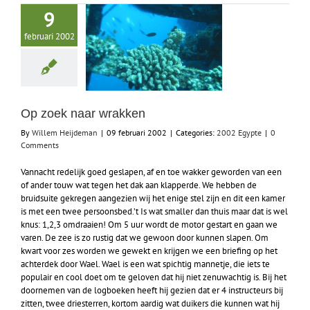
9
februari 2002
Op zoek naar wrakken
By
Willem Heijdeman
|
09 februari 2002
|
Categories:
2002 Egypte
|
0
Comments
Vannacht redelijk goed geslapen, af en toe wakker geworden van een
of ander touw wat tegen het dak aan klapperde. We hebben de
bruidsuite gekregen aangezien wij het enige stel zijn en dit een kamer
is met een twee persoonsbed.’t Is wat smaller dan thuis maar dat is wel
knus: 1,2,3 omdraaien! Om 5 uur wordt de motor gestart en gaan we
varen. De zee is zo rustig dat we gewoon door kunnen slapen. Om
kwart voor zes worden we gewekt en krijgen we een briefing op het
achterdek door Wael. Wael is een wat spichtig mannetje, die iets te
populair en cool doet om te geloven dat hij niet zenuwachtig is. Bij het
doornemen van de logboeken heeft hij gezien dat er 4 instructeurs bij
zitten, twee driesterren, kortom aardig wat duikers die kunnen wat hij