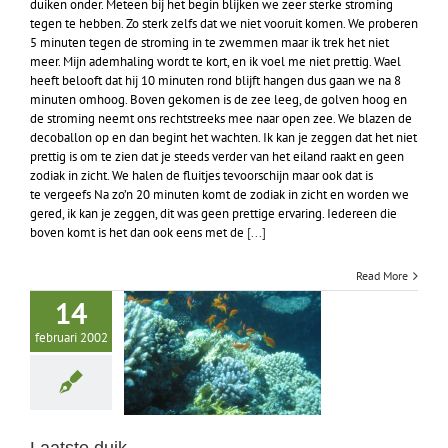
duiken onder. Meteen bij het begin blijken we zeer sterke stroming
tegen te hebben. Zo sterk zelfs dat we niet vooruit komen. We proberen
5 minuten tegen de stroming in te zwemmen maar ik trek het niet
meer. Mijn ademhaling wordt te kort, en ik voel me niet prettig. Wael
heeft belooft dat hij 10 minuten rond blijft hangen dus gaan we na 8
minuten omhoog. Boven gekomen is de zee leeg, de golven hoog en
de stroming neemt ons rechtstreeks mee naar open zee. We blazen de
decoballon op en dan begint het wachten. Ik kan je zeggen dat het niet
prettig is om te zien dat je steeds verder van het eiland raakt en geen
zodiak in zicht. We halen de fluitjes tevoorschijn maar ook dat is
te vergeefs Na zo’n 20 minuten komt de zodiak in zicht en worden we
gered, ik kan je zeggen, dit was geen prettige ervaring. Iedereen die
boven komt is het dan ook eens met de
[...]
Read More
14
februari 2002