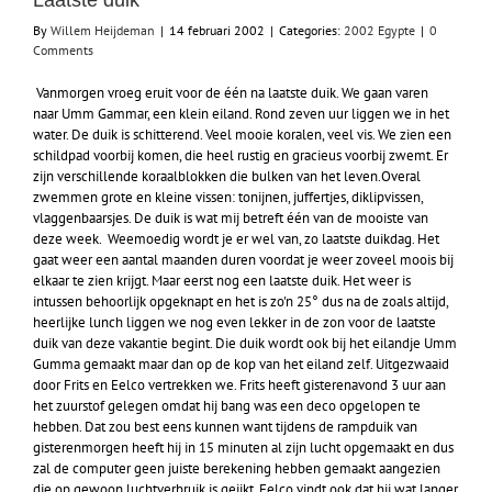
Laatste duik
By
Willem Heijdeman
|
14 februari 2002
|
Categories:
2002 Egypte
|
0
Comments
Vanmorgen vroeg eruit voor de één na laatste duik. We gaan varen
naar Umm Gammar, een klein eiland. Rond zeven uur liggen we in het
water. De duik is schitterend. Veel mooie koralen, veel vis. We zien een
schildpad voorbij komen, die heel rustig en gracieus voorbij zwemt. Er
zijn verschillende koraalblokken die bulken van het leven.Overal
zwemmen grote en kleine vissen: tonijnen, juffertjes, diklipvissen,
vlaggenbaarsjes. De duik is wat mij betreft één van de mooiste van
deze week. Weemoedig wordt je er wel van, zo laatste duikdag. Het
gaat weer een aantal maanden duren voordat je weer zoveel moois bij
elkaar te zien krijgt. Maar eerst nog een laatste duik. Het weer is
intussen behoorlijk opgeknapt en het is zo'n 25° dus na de zoals altijd,
heerlijke lunch liggen we nog even lekker in de zon voor de laatste
duik van deze vakantie begint. Die duik wordt ook bij het eilandje Umm
Gumma gemaakt maar dan op de kop van het eiland zelf. Uitgezwaaid
door Frits en Eelco vertrekken we. Frits heeft gisterenavond 3 uur aan
het zuurstof gelegen omdat hij bang was een deco opgelopen te
hebben. Dat zou best eens kunnen want tijdens de rampduik van
gisterenmorgen heeft hij in 15 minuten al zijn lucht opgemaakt en dus
zal de computer geen juiste berekening hebben gemaakt aangezien
die op gewoon luchtverbruik is geijkt. Eelco vindt ook dat hij wat langer