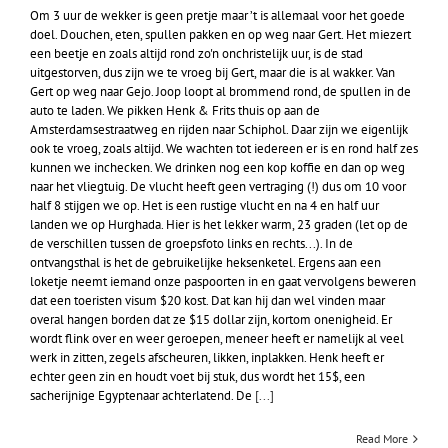
Om 3 uur de wekker is geen pretje maar ’t is allemaal voor het goede
doel. Douchen, eten, spullen pakken en op weg naar Gert. Het miezert
een beetje en zoals altijd rond zo'n onchristelijk uur, is de stad
uitgestorven, dus zijn we te vroeg bij Gert, maar die is al wakker. Van
Gert op weg naar Gejo. Joop loopt al brommend rond, de spullen in de
auto te laden. We pikken Henk & Frits thuis op aan de
Amsterdamsestraatweg en rijden naar Schiphol. Daar zijn we eigenlijk
ook te vroeg, zoals altijd. We wachten tot iedereen er is en rond half zes
kunnen we inchecken. We drinken nog een kop koffie en dan op weg
naar het vliegtuig. De vlucht heeft geen vertraging (!) dus om 10 voor
half 8 stijgen we op. Het is een rustige vlucht en na 4 en half uur
landen we op Hurghada. Hier is het lekker warm, 23 graden (let op de
de verschillen tussen de groepsfoto links en rechts...). In de
ontvangsthal is het de gebruikelijke heksenketel. Ergens aan een
loketje neemt iemand onze paspoorten in en gaat vervolgens beweren
dat een toeristen visum $20 kost. Dat kan hij dan wel vinden maar
overal hangen borden dat ze $15 dollar zijn, kortom onenigheid. Er
wordt flink over en weer geroepen, meneer heeft er namelijk al veel
werk in zitten, zegels afscheuren, likken, inplakken. Henk heeft er
echter geen zin en houdt voet bij stuk, dus wordt het 15$, een
sacherijnige Egyptenaar achterlatend. De
[...]
Read More