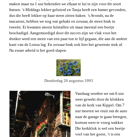
maken maar na 1 uur bekenden we elkaar te lui te zijn voor dit soort
fratsen. ’s Middags lekker geluierd en Tanja heeft een hamer gevonden,
dus die heeft lekker op haar steen zitten haken. ’s Avonds, na de
macaroni, hebben we nog wat gehakt en zowaar, de steen brak in
tweeën. Er kwamen mooie kristallen uit maar meestal een beetje
beschadigd. Aangemoedigd door dit succes zijn we vlak voor het
donker werd een steen van een paar ton te lijf gegaan, die aan de andere
kant van de Lonza lag. En zowaar brak ook hier het gewenste stuk af.
Na zware arbeid is het goed slapen.
Donderdag 26 augustus 1993
Vandaag worden we om 6 uur
weer gewekt door de klokken
van de kerk van Kippel. Om 7
uur moeten we eruit om de auto
naar de garage te gaan brengen,
kortom weer te vroeg wakker.
Die kerkklok is wel een beetje
veel van het goeie, ’t is een