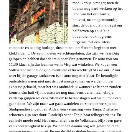
mooi kerkje, vroeger, toen de
boeren nog hard werkten op het
land was het een aardig
houvast, maar tegenwoordig
staat de boer op z’n vroegst om
half zeven op en is ’t ie
bovendien ook nog eens
uitgerust met een uiterst
compacte en handig horloge, dus om nou om 6 uur te beginnen met
klokluiden… De auto moeten we achtergelaten, dus zijn we naar Brig
gelopen en hebben daar de trein naar Visp genomen. De auto zou om
11.30 klaar zijn dus kunnen we in Visp wat winkelen. We kopen een
Volkskrant met het oog op eventuele extra wachttijd Als we om 12 uur
weer bij de garage aankomen is de auto nog niet klaar. De benodigde
onderdelen waren niet met de post meegekomen en werden nu per
expresse gehaald, maar het was onduidelijk wanneer ze binnen zouden
komen. Om half vijf moesten we nog maar eens bellen. Een eindje
verderop gingen we eens zitten om te beraadslagen wat we nu moesten
gaan doen. We zijn maar wat gaan wandelen en zitten en we zijn het
Shuhparadies ingelopen. Aldaar een verrassing voor Tanja: Zwitserse
schoenen zijn niet duur! Eindelijk vindt Tanja haar felbegeerde tas. En
een hele mooie ook! Het aanschaffen van de Volkskrant blijkt een gave
van voorzienigheid te zijn. We hebben daarna nog wat gewandeld en
gelezen op een alpenwei. En om de tijd te doden hebben we aardig wat