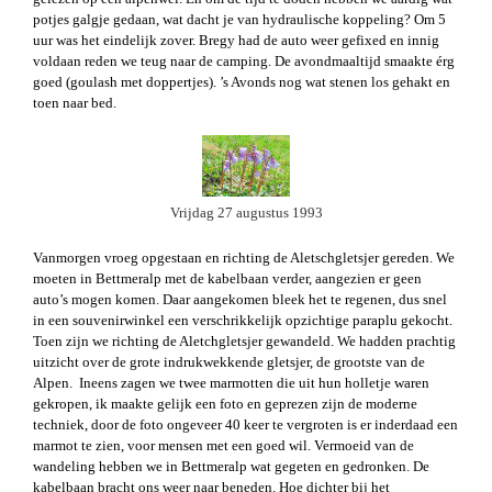
potjes galgje gedaan, wat dacht je van hydraulische koppeling? Om 5
uur was het eindelijk zover. Bregy had de auto weer gefixed en innig
voldaan reden we teug naar de camping. De avondmaaltijd smaakte érg
goed (goulash met doppertjes). ’s Avonds nog wat stenen los gehakt en
toen naar bed.
Vrijdag 27 augustus 1993
Vanmorgen vroeg opgestaan en richting de Aletschgletsjer gereden. We
moeten in Bettmeralp met de kabelbaan verder, aangezien er geen
auto’s mogen komen. Daar aangekomen bleek het te regenen, dus snel
in een souvenirwinkel een verschrikkelijk opzichtige paraplu gekocht.
Toen zijn we richting de Aletchgletsjer gewandeld. We hadden prachtig
uitzicht over de grote indrukwekkende gletsjer, de grootste van de
Alpen. Ineens zagen we twee marmotten die uit hun holletje waren
gekropen, ik maakte gelijk een foto en geprezen zijn de moderne
techniek, door de foto ongeveer 40 keer te vergroten is er inderdaad een
marmot te zien, voor mensen met een goed wil. Vermoeid van de
wandeling hebben we in Bettmeralp wat gegeten en gedronken. De
kabelbaan bracht ons weer naar beneden. Hoe dichter bij het