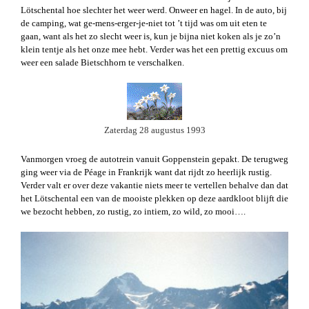
Lötschental hoe slechter het weer werd. Onweer en hagel. In de auto, bij
de camping, wat ge-mens-erger-je-niet tot ’t tijd was om uit eten te
gaan, want als het zo slecht weer is, kun je bijna niet koken als je zo’n
klein tentje als het onze mee hebt. Verder was het een prettig excuus om
weer een salade Bietschhorn te verschalken.
Zaterdag 28 augustus 1993
Vanmorgen vroeg de autotrein vanuit Goppenstein gepakt. De terugweg
ging weer via de Péage in Frankrijk want dat rijdt zo heerlijk rustig.
Verder valt er over deze vakantie niets meer te vertellen behalve dan dat
het Lötschental een van de mooiste plekken op deze aardkloot blijft die
we bezocht hebben, zo rustig, zo intiem, zo wild, zo mooi….