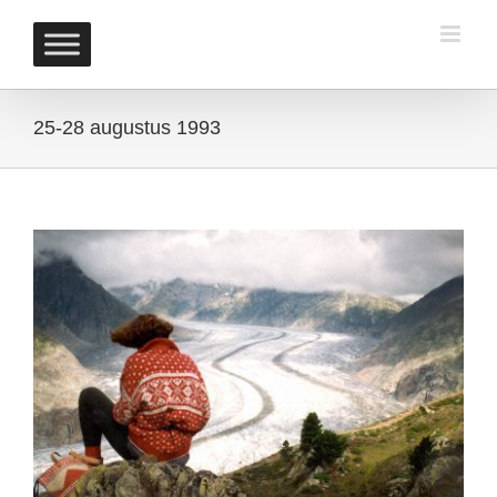
Skip
to
content
25-28 augustus 1993
View
Larger
Image