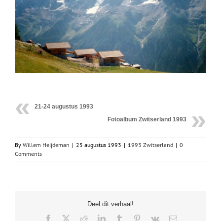
21-24 augustus 1993
Fotoalbum Zwitserland 1993
By
Willem Heijdeman
|
25 augustus 1993
|
1993 Zwitserland
|
0
Comments
Deel dit verhaal!
Facebook
X
Reddit
LinkedIn
Tumblr
Pinterest
Vk
Email