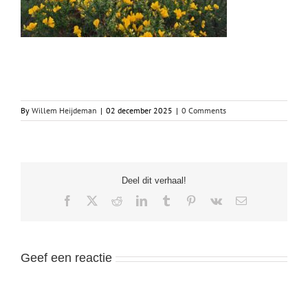
By
Willem Heijdeman
|
02 december 2025
|
0 Comments
Deel dit verhaal!
Facebook
X
Reddit
LinkedIn
Tumblr
Pinterest
Vk
Email
Geef een reactie