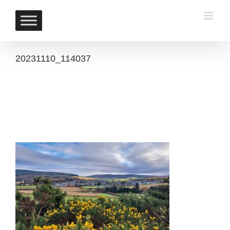
Skip
to
content
20231110_114037