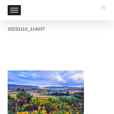
Skip
to
content
20231110_114037