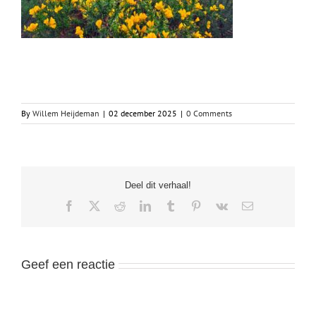
By
Willem Heijdeman
|
02 december 2025
|
0 Comments
Deel dit verhaal!
Facebook
X
Reddit
LinkedIn
Tumblr
Pinterest
Vk
Email
Geef een reactie