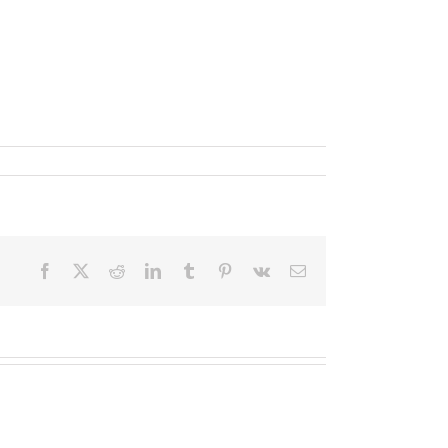
Facebook
X
Reddit
LinkedIn
Tumblr
Pinterest
Vk
Email