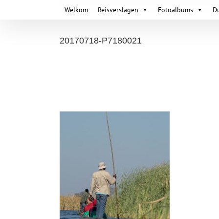
Skip
Welkom
Reisverslagen
Fotoalbums
D
to
content
20170718-P7180021