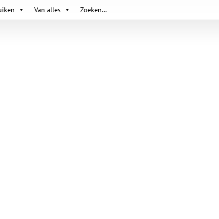
uiken
Van alles
Zoeken…