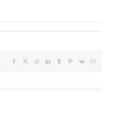
Facebook
X
Reddit
LinkedIn
Tumblr
Pinterest
Vk
Email