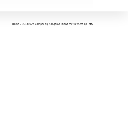
Home
20141029-Camper bij Kangaroo Island met uitzicht op jetty