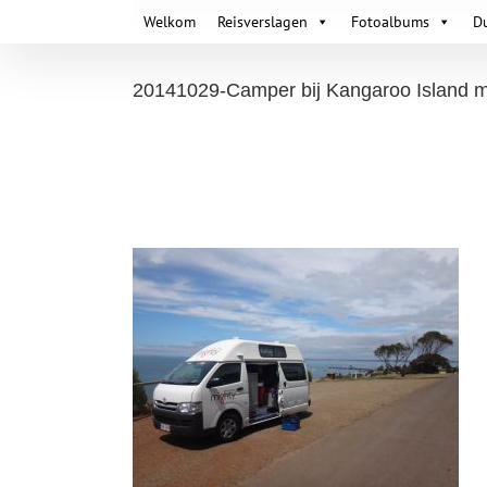
Skip
Welkom
Reisverslagen
Fotoalbums
D
to
content
20141029-Camper bij Kangaroo Island met