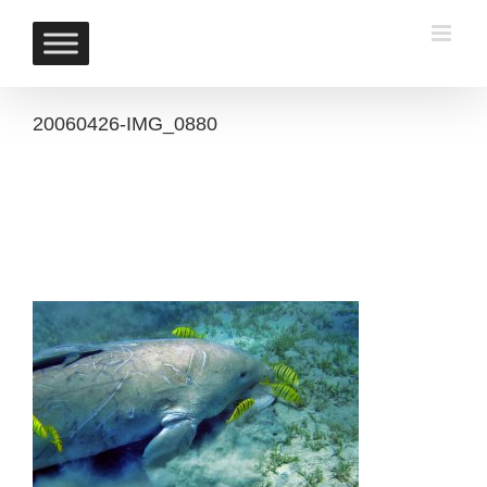
Skip
to
content
20060426-IMG_0880