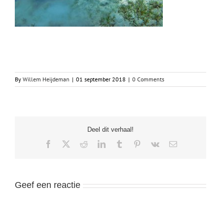
By
Willem Heijdeman
|
01 september 2018
|
0 Comments
Deel dit verhaal!
Facebook
X
Reddit
LinkedIn
Tumblr
Pinterest
Vk
Email
Geef een reactie