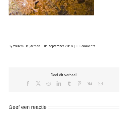
By
Willem Heijdeman
|
01 september 2018
|
0 Comments
Deel dit verhaal!
Facebook
X
Reddit
LinkedIn
Tumblr
Pinterest
Vk
Email
Geef een reactie