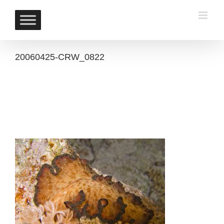
Skip
to
content
20060425-CRW_0822