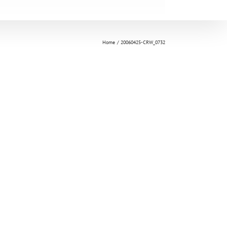
Home
20060425-CRW_0732