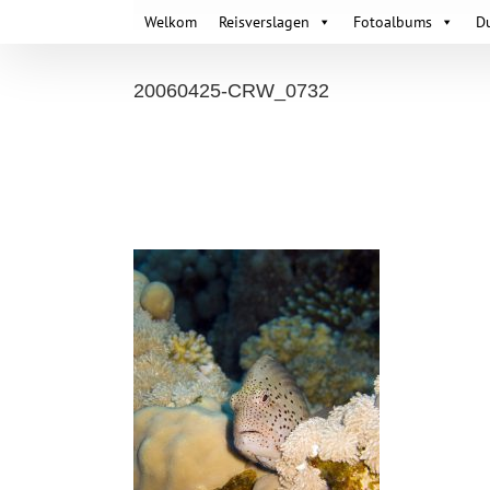
Skip
Welkom
Reisverslagen
Fotoalbums
D
to
content
20060425-CRW_0732