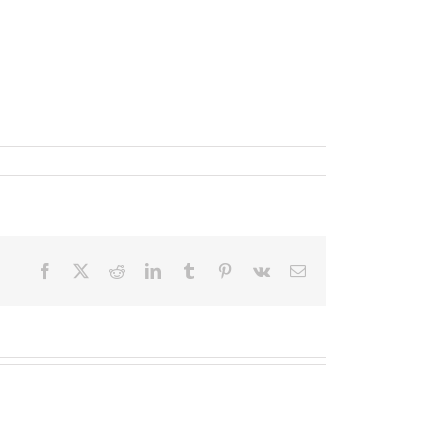
Facebook
X
Reddit
LinkedIn
Tumblr
Pinterest
Vk
Email