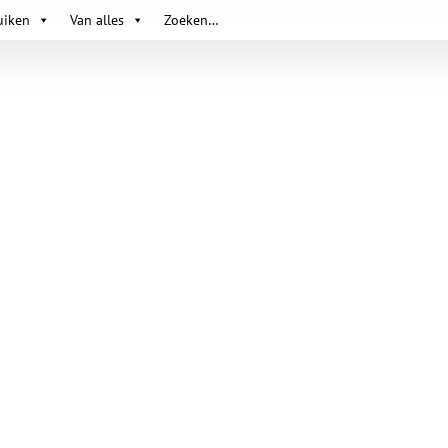
uiken
Van alles
Zoeken…