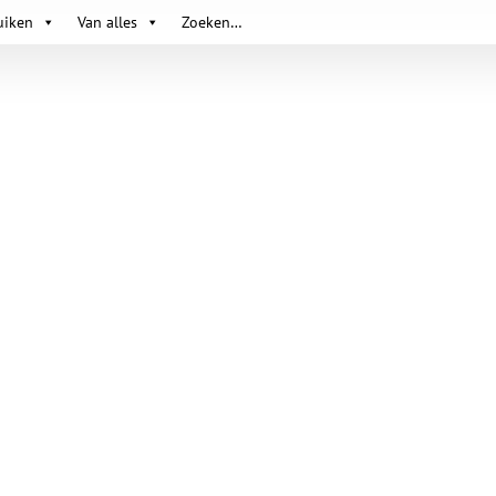
uiken
Van alles
Zoeken…