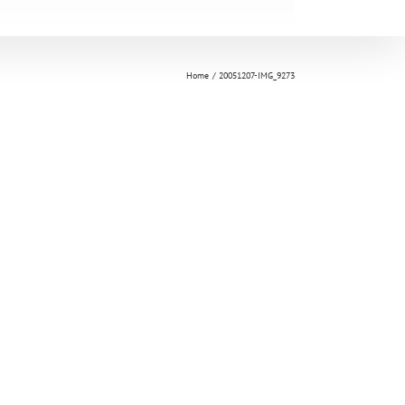
Home
20051207-IMG_9273