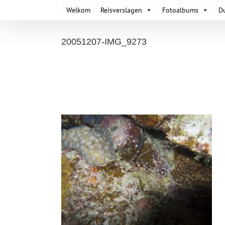
Skip
Welkom
Reisverslagen
Fotoalbums
D
to
content
20051207-IMG_9273