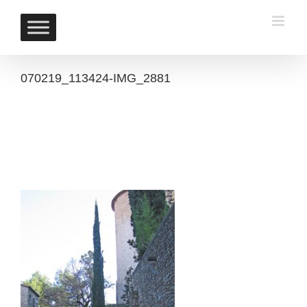
Skip
to
content
070219_113424-IMG_2881