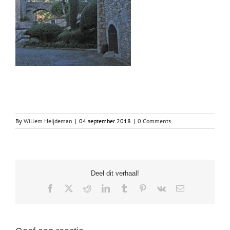
By
Willem Heijdeman
|
04 september 2018
|
0 Comments
Deel dit verhaal!
Facebook
X
Reddit
LinkedIn
Tumblr
Pinterest
Vk
Email