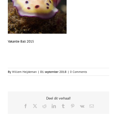
Vakantie Bali 2015
By
Willem Heijdeman
|
01 september 2018
|
0 Comments
Deel dit verhaal!
Facebook
X
Reddit
LinkedIn
Tumblr
Pinterest
Vk
Email