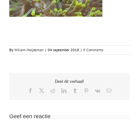
By
Willem Heijdeman
|
04 september 2018
|
0 Comments
Deel dit verhaal!
Facebook
X
Reddit
LinkedIn
Tumblr
Pinterest
Vk
Email
Geef een reactie