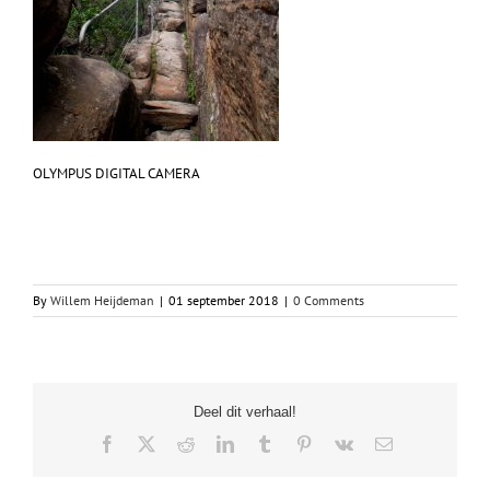
OLYMPUS DIGITAL CAMERA
By
Willem Heijdeman
|
01 september 2018
|
0 Comments
Deel dit verhaal!
Facebook
X
Reddit
LinkedIn
Tumblr
Pinterest
Vk
Email