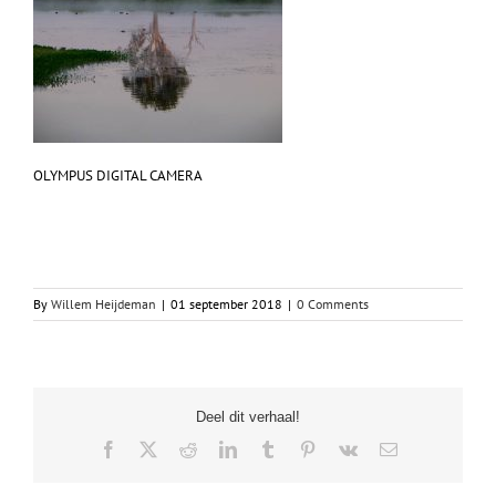
OLYMPUS DIGITAL CAMERA
By
Willem Heijdeman
|
01 september 2018
|
0 Comments
Deel dit verhaal!
Facebook
X
Reddit
LinkedIn
Tumblr
Pinterest
Vk
Email