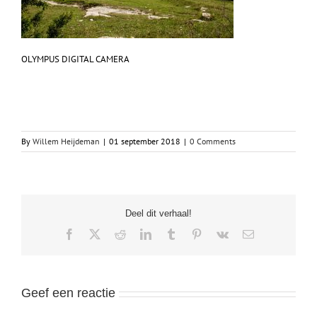
OLYMPUS DIGITAL CAMERA
By
Willem Heijdeman
|
01 september 2018
|
0 Comments
Deel dit verhaal!
Facebook
X
Reddit
LinkedIn
Tumblr
Pinterest
Vk
Email
Geef een reactie