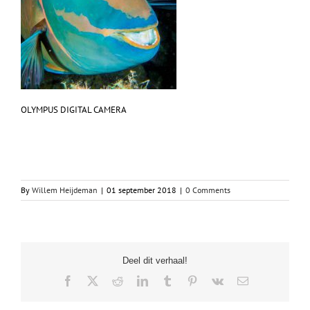
OLYMPUS DIGITAL CAMERA
By
Willem Heijdeman
|
01 september 2018
|
0 Comments
Deel dit verhaal!
Facebook
X
Reddit
LinkedIn
Tumblr
Pinterest
Vk
Email