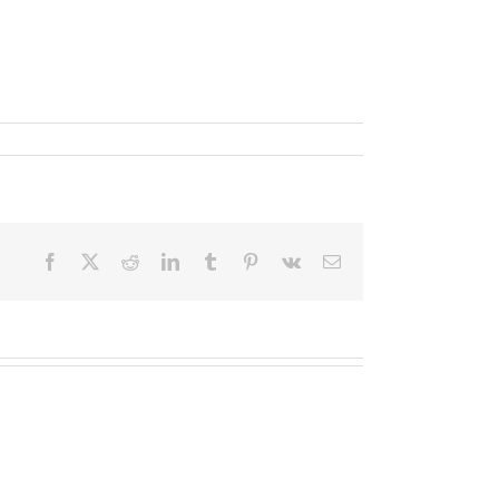
Facebook
X
Reddit
LinkedIn
Tumblr
Pinterest
Vk
Email