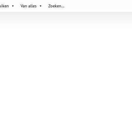
uiken
Van alles
Zoeken…