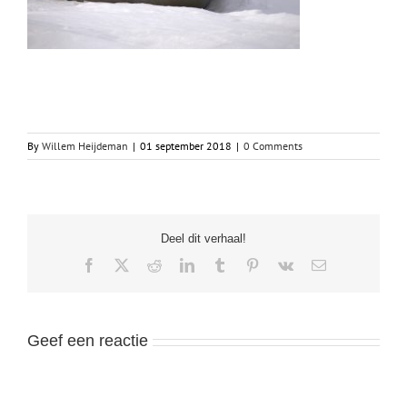
By
Willem Heijdeman
|
01 september 2018
|
0 Comments
Deel dit verhaal!
Facebook
X
Reddit
LinkedIn
Tumblr
Pinterest
Vk
Email
Geef een reactie