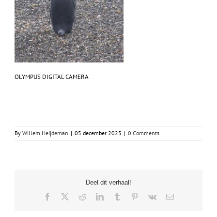
OLYMPUS DIGITAL CAMERA
By
Willem Heijdeman
|
05 december 2025
|
0 Comments
Deel dit verhaal!
Facebook
X
Reddit
LinkedIn
Tumblr
Pinterest
Vk
Email