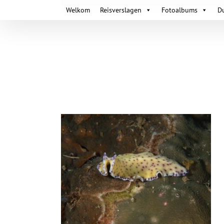
Skip
Welkom
Reisverslagen
Fotoalbums
D
to
content