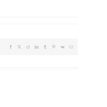
Facebook
X
Reddit
LinkedIn
Tumblr
Pinterest
Vk
Email