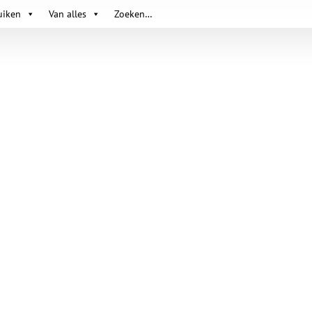
uiken
Van alles
Zoeken…