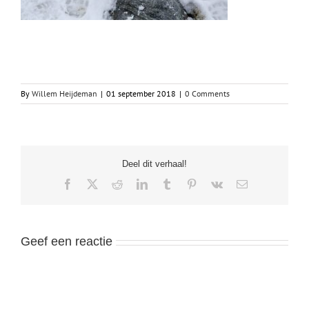
By
Willem Heijdeman
|
01 september 2018
|
0 Comments
Deel dit verhaal!
Facebook
X
Reddit
LinkedIn
Tumblr
Pinterest
Vk
Email
Geef een reactie