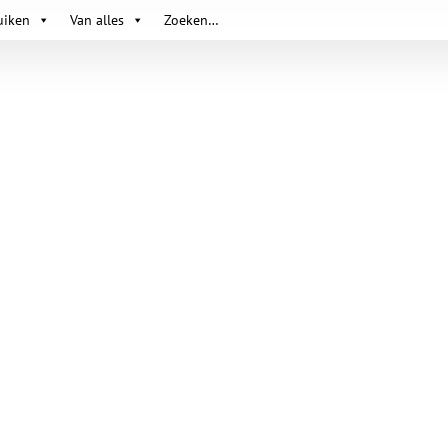
uiken
Van alles
Zoeken…