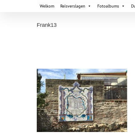
Skip
Welkom
Reisverslagen
Fotoalbums
D
to
content
Frank13