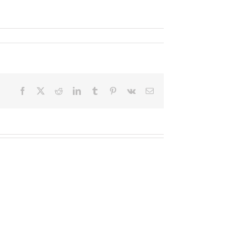
Facebook
X
Reddit
LinkedIn
Tumblr
Pinterest
Vk
Email