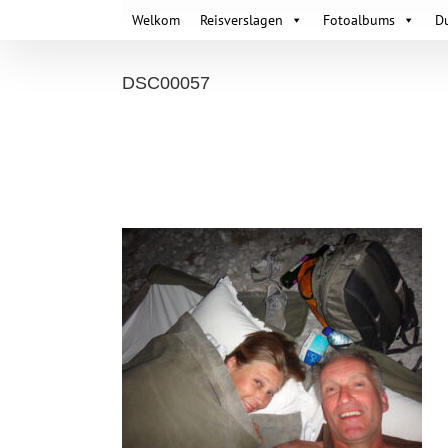
Skip
Welkom
Reisverslagen
Fotoalbums
D
to
content
DSC00057