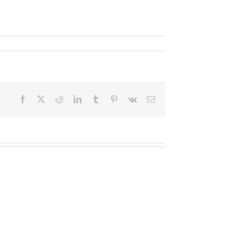
Facebook
X
Reddit
LinkedIn
Tumblr
Pinterest
Vk
Email