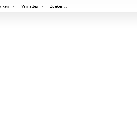
uiken
Van alles
Zoeken…