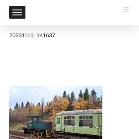
Skip
to
content
20231110_141637