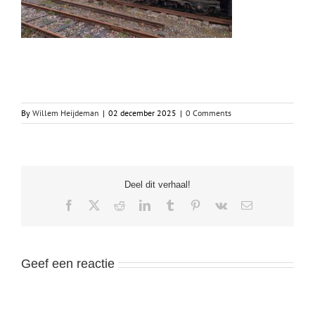
By
Willem Heijdeman
|
02 december 2025
|
0 Comments
Deel dit verhaal!
Facebook
X
Reddit
LinkedIn
Tumblr
Pinterest
Vk
Email
Geef een reactie