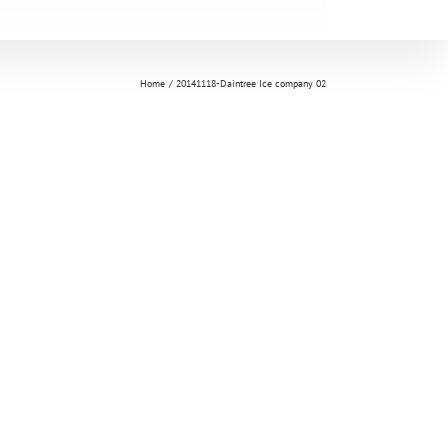
Home
20141118-Daintree Ice company 02