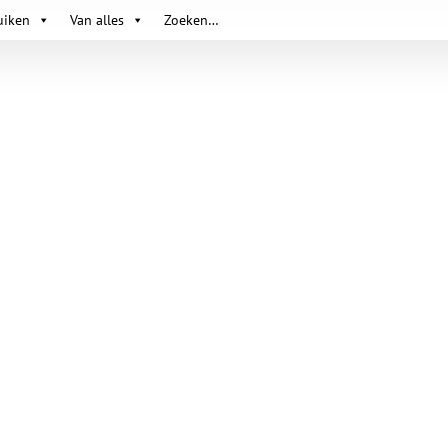
uiken
Van alles
Zoeken…