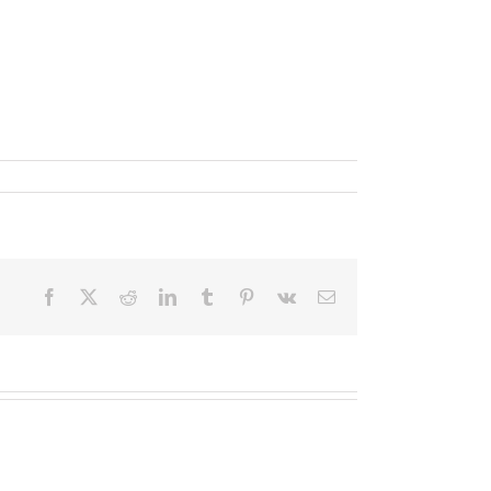
Facebook
X
Reddit
LinkedIn
Tumblr
Pinterest
Vk
Email