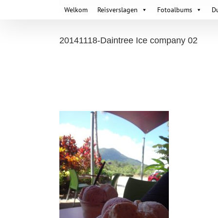
Skip
Welkom
Reisverslagen
Fotoalbums
D
to
content
20141118-Daintree Ice company 02