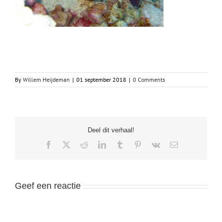
By
Willem Heijdeman
|
01 september 2018
|
0 Comments
Deel dit verhaal!
Facebook
X
Reddit
LinkedIn
Tumblr
Pinterest
Vk
Email
Geef een reactie