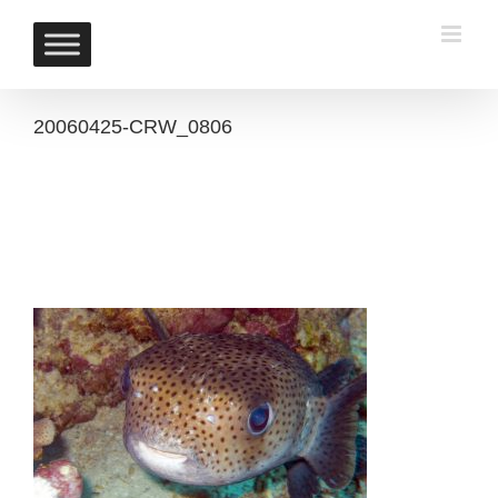
Skip
to
content
20060425-CRW_0806