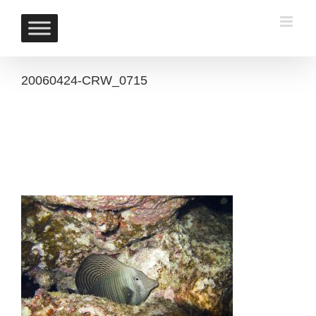
Skip
to
content
20060424-CRW_0715