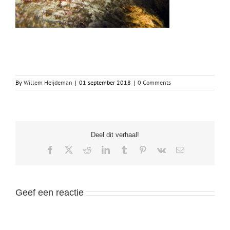
By
Willem Heijdeman
|
01 september 2018
|
0 Comments
Deel dit verhaal!
Facebook
X
Reddit
LinkedIn
Tumblr
Pinterest
Vk
Email
Geef een reactie