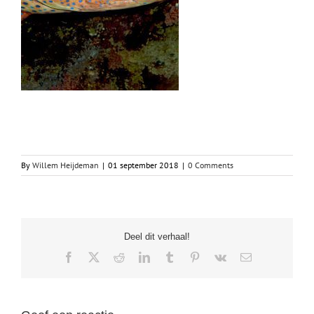
By
Willem Heijdeman
|
01 september 2018
|
0 Comments
Deel dit verhaal!
Facebook
X
Reddit
LinkedIn
Tumblr
Pinterest
Vk
Email