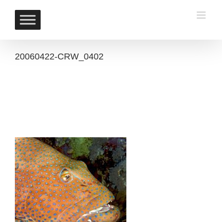
Skip
to
content
20060422-CRW_0402