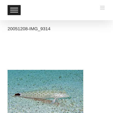
Skip
to
content
20051208-IMG_9314